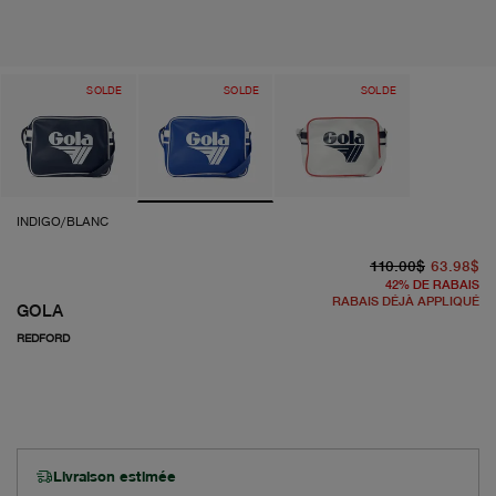
SOLDE
SOLDE
SOLDE
INDIGO/BLANC
pr
pr
110.00$
63.98$
42
%
DE RABAIS
RABAIS DÉJÀ APPLIQUÉ
GOLA
REDFORD
Livraison estimée