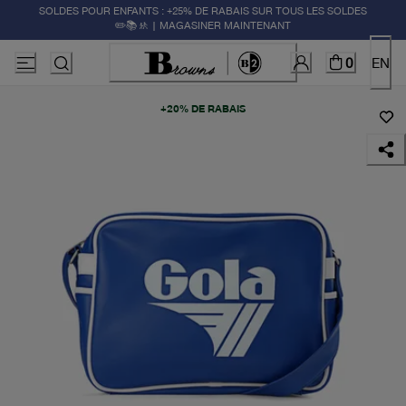
SOLDES POUR ENFANTS : +25% DE RABAIS SUR TOUS LES SOLDES
✏️📚🚸 | MAGASINER MAINTENANT
0
EN
+20% DE RABAIS