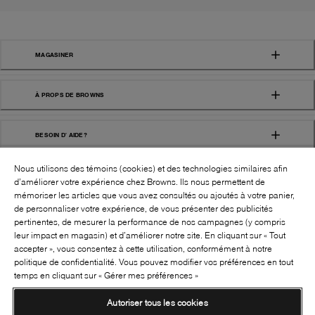
MAGASINER
À PROPS DE BROWNS
BESOIN D' AIDE?
Nous utilisons des témoins (cookies) et des technologies similaires afin
d’améliorer votre expérience chez Browns. Ils nous permettent de
mémoriser les articles que vous avez consultés ou ajoutés à votre panier,
de personnaliser votre expérience, de vous présenter des publicités
pertinentes, de mesurer la performance de nos campagnes (y compris
leur impact en magasin) et d’améliorer notre site. En cliquant sur « Tout
SUIVEZ-NOUS!:
accepter », vous consentez à cette utilisation, conformément à notre
politique de confidentialité. Vous pouvez modifier vos préférences en tout
©
2026
BROWNS SHOES INC. TOUS DROITS
temps en cliquant sur « Gérer mes préférences »
RÉSERVÉS
Autoriser tous les cookies