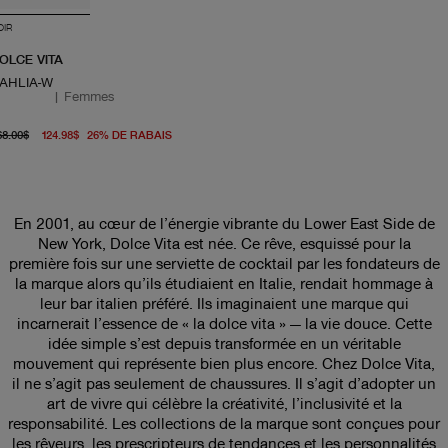
OIR
OLCE VITA
AHLIA-W
|
Femmes
prix d'origine 168.00$
prix actuel 124.98$
68.00$
124.98$
26
%
DE RABAIS
En 2001, au cœur de l’énergie vibrante du Lower East Side de
New York, Dolce Vita est née. Ce rêve, esquissé pour la
première fois sur une serviette de cocktail par les fondateurs de
la marque alors qu’ils étudiaient en Italie, rendait hommage à
leur bar italien préféré. Ils imaginaient une marque qui
incarnerait l’essence de « la dolce vita » — la vie douce. Cette
idée simple s’est depuis transformée en un véritable
mouvement qui représente bien plus encore. Chez Dolce Vita,
il ne s’agit pas seulement de chaussures. Il s’agit d’adopter un
art de vivre qui célèbre la créativité, l’inclusivité et la
responsabilité. Les collections de la marque sont conçues pour
les rêveurs, les prescripteurs de tendances et les personnalités