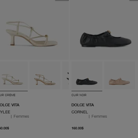
UIR CRÈME
CUIR NOIR
OLCE VITA
DOLCE VITA
YLEE
CORNEL
|
Femmes
|
Femmes
À partir du prix actuel 160.00$
À partir du prix actuel 1
60.00$
160.00$