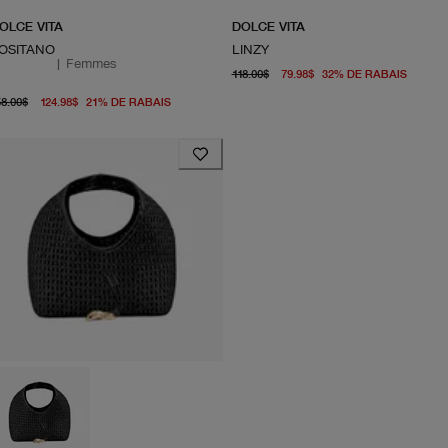
OLCE VITA
DOLCE VITA
OSITANO
LINZY
|
Femmes
prix d'origine 118.00$
prix a
118.00$
79.98$
32
%
DE RABAIS
prix d'origine 158.00$
prix actuel 124.98$
58.00$
124.98$
21
%
DE RABAIS