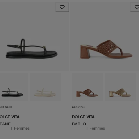
UIR NOIR
COGNAC
OLCE VITA
DOLCE VITA
EANE
BARLO
|
Femmes
|
Femmes