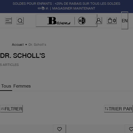
SOLDES POUR ENFANTS : +25% DE RABAIS SUR TOUS LES SOLDES
✏️📚🚸 | MAGASINER MAINTENANT
0
EN
Accueil
Dr. Scholl's
DR. SCHOLL'S
5 ARTICLES
Tous
Femmes
FILTRER
TRIER PAR