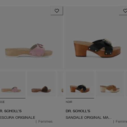
OSE
NOIR
R. SCHOLL'S
DR. SCHOLL'S
ESCURA ORIGINALE
SANDALE ORIGINAL MAX TOO
|
Femmes
|
Femm