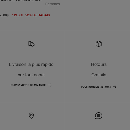
|
Femmes
prix d'origine 250.00$
prix actuel 119.98$
50.00$
119.98$
52
%
DE RABAIS
Livraison la plus rapide
Retours
sur tout achat
Gratuits
SUIVEZ VOTRE COMMANDE
POLITIQUE DE RETOUR