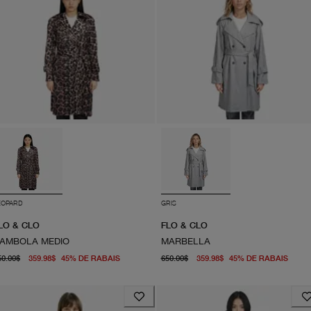
ÉOPARD
GRIS
LO & CLO
FLO & CLO
AMBOLA MEDIO
MARBELLA
prix d'origine 650.00$
À partir du prix actuel 359.98$
prix d'origine 650.00$
À par
50.00$
359.98$
45
%
DE RABAIS
650.00$
359.98$
45
%
DE RABAIS