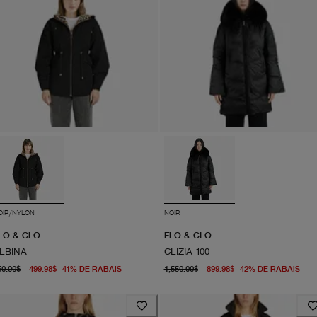
OIR/NYLON
NOIR
LO & CLO
FLO & CLO
LBINA
CLIZIA 100
prix d'origine 850.00$
À partir du prix actuel 499.98$
prix d'origine 1,550.00$
À p
50.00$
499.98$
41
%
DE RABAIS
1,550.00$
899.98$
42
%
DE RABAIS