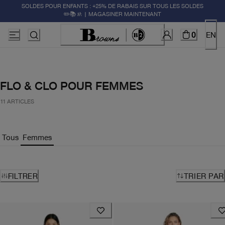
SOLDES POUR ENFANTS : +25% DE RABAIS SUR TOUS LES SOLDES
✏️📚🚸 | MAGASINER MAINTENANT
0
EN
FLO & CLO POUR FEMMES
11 ARTICLES
Tous
Femmes
FILTRER
TRIER PAR