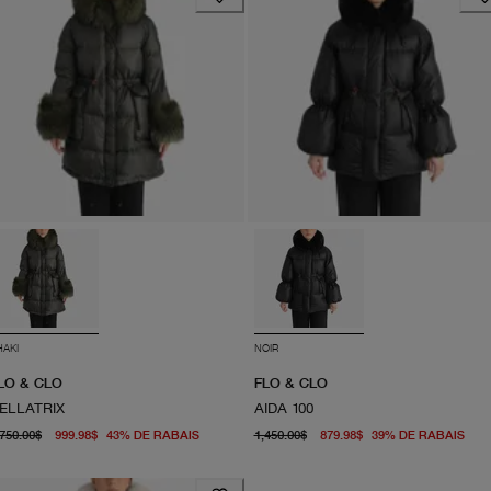
HAKI
NOIR
LO & CLO
FLO & CLO
ELLATRIX
AIDA 100
prix d'origine 1,750.00$
prix actuel 999.98$
prix d'origine 1,450.00$
À p
,750.00$
999.98$
43
%
DE RABAIS
1,450.00$
879.98$
39
%
DE RABAIS