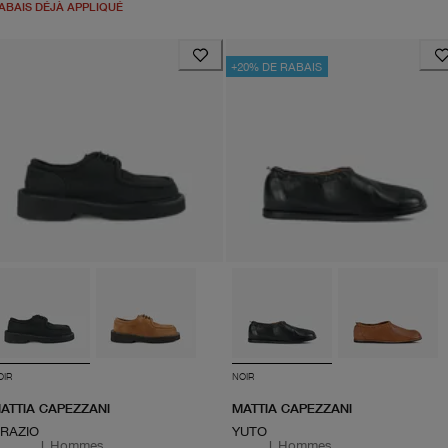
ABAIS DÉJÀ APPLIQUÉ
+20% DE RABAIS
OIR
NOIR
ATTIA CAPEZZANI
MATTIA CAPEZZANI
RAZIO
YUTO
|
Hommes
|
Hommes