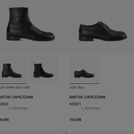
UIR NAPPA VEAU NOIR
NOIR VEAU
ATTIA CAPEZZANI
MATTIA CAPEZZANI
2624
M2621
|
Hommes
|
Hommes
À partir du prix actuel 800.00$
À partir du prix actuel 7
00.00$
750.00$