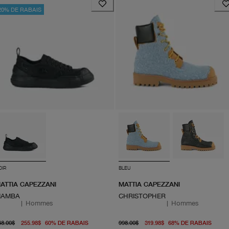
20% DE RABAIS
OIR
BLEU
ATTIA CAPEZZANI
MATTIA CAPEZZANI
AMBA
CHRISTOPHER
|
Hommes
|
Hommes
prix d'origine 648.00$
À partir du prix actuel 255.98$
prix d'origine 998.00$
À par
48.00$
255.98$
60
%
DE RABAIS
998.00$
319.98$
68
%
DE RABAIS