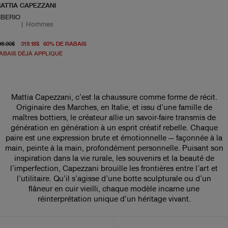
ATTIA CAPEZZANI
IBERIO
|
Hommes
prix d'origine 798.00$
À partir du prix actuel 319.18$
98.00$
319.18$
60
%
DE RABAIS
ABAIS DÉJÀ APPLIQUÉ
Mattia Capezzani, c’est la chaussure comme forme de récit.
Originaire des Marches, en Italie, et issu d’une famille de
maîtres bottiers, le créateur allie un savoir-faire transmis de
génération en génération à un esprit créatif rebelle. Chaque
paire est une expression brute et émotionnelle — façonnée à la
main, peinte à la main, profondément personnelle. Puisant son
inspiration dans la vie rurale, les souvenirs et la beauté de
l’imperfection, Capezzani brouille les frontières entre l’art et
l’utilitaire. Qu’il s’agisse d’une botte sculpturale ou d’un
flâneur en cuir vieilli, chaque modèle incarne une
réinterprétation unique d’un héritage vivant.