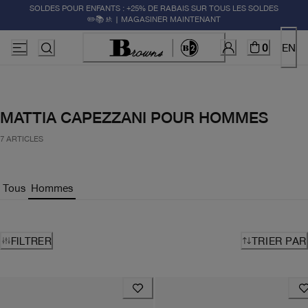
SOLDES POUR ENFANTS : +25% DE RABAIS SUR TOUS LES SOLDES
✏️📚🚸 | MAGASINER MAINTENANT
0
EN
MATTIA CAPEZZANI POUR HOMMES
7 ARTICLES
Tous
Hommes
FILTRER
TRIER PAR