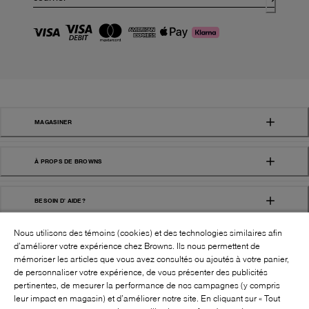
MAGASINER
À PROPS DE BROWNS
BESOIN D' AIDE?
Nous utilisons des témoins (cookies) et des technologies similaires afin
d’améliorer votre expérience chez Browns. Ils nous permettent de
mémoriser les articles que vous avez consultés ou ajoutés à votre panier,
de personnaliser votre expérience, de vous présenter des publicités
pertinentes, de mesurer la performance de nos campagnes (y compris
leur impact en magasin) et d’améliorer notre site. En cliquant sur « Tout
SUIVEZ-NOUS!: