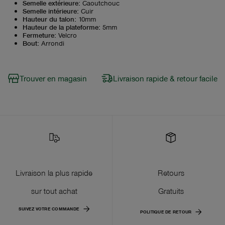
Semelle extérieure
:
Caoutchouc
Semelle intérieure
:
Cuir
Hauteur du talon
:
10mm
Hauteur de la plateforme
:
5mm
Fermeture
:
Velcro
Bout
:
Arrondi
Trouver en magasin
Livraison rapide & retour facile
Livraison la plus rapide
Retours
sur tout achat
Gratuits
SUIVEZ VOTRE COMMANDE
POLITIQUE DE RETOUR