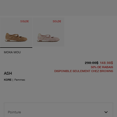
SOLDE
SOLDE
MOKA MOU
pr
pr
298.00$
148.98$
50
%
DE RABAIS
DISPONIBLE SEULEMENT CHEZ BROWNS
ASH
KORE
|
Femmes
Pointure