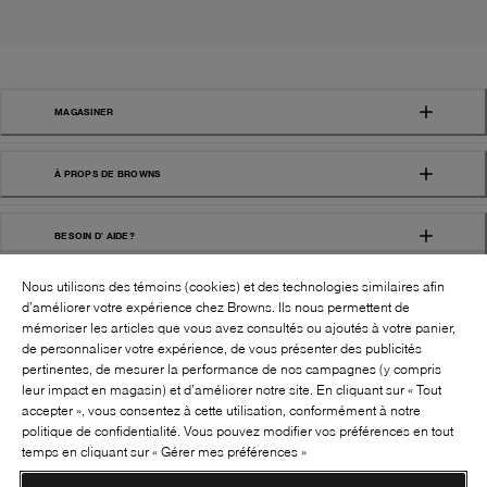
MAGASINER
À PROPS DE BROWNS
BESOIN D' AIDE?
Nous utilisons des témoins (cookies) et des technologies similaires afin
d’améliorer votre expérience chez Browns. Ils nous permettent de
mémoriser les articles que vous avez consultés ou ajoutés à votre panier,
de personnaliser votre expérience, de vous présenter des publicités
pertinentes, de mesurer la performance de nos campagnes (y compris
leur impact en magasin) et d’améliorer notre site. En cliquant sur « Tout
SUIVEZ-NOUS!:
accepter », vous consentez à cette utilisation, conformément à notre
politique de confidentialité. Vous pouvez modifier vos préférences en tout
©
2026
BROWNS SHOES INC. TOUS DROITS
temps en cliquant sur « Gérer mes préférences »
RÉSERVÉS