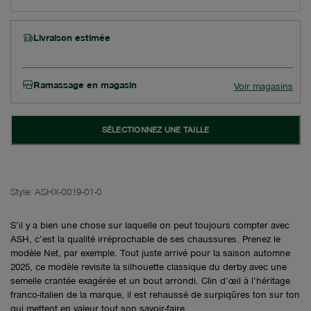
Livraison estimée
Ramassage en magasin
Voir magasins
SÉLECTIONNEZ UNE TAILLE
Style:
ASHX-0019-01-0
S’il y a bien une chose sur laquelle on peut toujours compter avec
ASH, c’est la qualité irréprochable de ses chaussures. Prenez le
modèle Net, par exemple. Tout juste arrivé pour la saison automne
2025, ce modèle revisite la silhouette classique du derby avec une
semelle crantée exagérée et un bout arrondi. Clin d’œil à l’héritage
franco-italien de la marque, il est rehaussé de surpiqûres ton sur ton
qui mettent en valeur tout son savoir-faire.