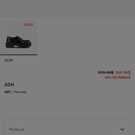
SOLDE
NOIR
pr
pr
378.00$
188.98$
50
%
DE RABAIS
ASH
NET
|
Femmes
Pointure