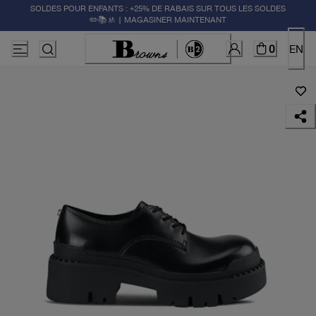
SOLDES POUR ENFANTS : +25% DE RABAIS SUR TOUS LES SOLDES
✏️📚🚸 | MAGASINER MAINTENANT
0
EN