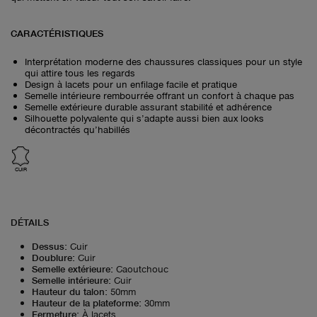
CARACTÉRISTIQUES
Interprétation moderne des chaussures classiques pour un style
qui attire tous les regards
Design à lacets pour un enfilage facile et pratique
Semelle intérieure rembourrée offrant un confort à chaque pas
Semelle extérieure durable assurant stabilité et adhérence
Silhouette polyvalente qui s’adapte aussi bien aux looks
décontractés qu’habillés
CUIR
DÉTAILS
Dessus
:
Cuir
Doublure
:
Cuir
Semelle extérieure
:
Caoutchouc
Semelle intérieure
:
Cuir
Hauteur du talon
:
50mm
Hauteur de la plateforme
:
30mm
Fermeture
:
À lacets