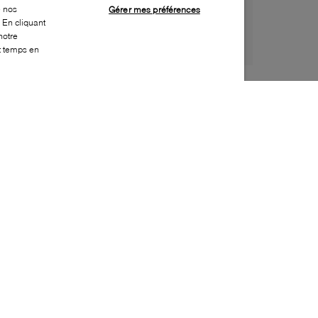
e nos
Gérer mes préférences
 En cliquant
notre
ut temps en
Style:
GANN-0001-51-0
Dessus
:
Denim
Doublure
:
Effet cuir
Semelle extérieure
:
Cuir | caoutchouc
Semelle intérieure
:
Effet cuir
Hauteur du talon
:
5mm
Hauteur de la plateforme
:
0mm
Fermeture
:
Boucle
Fabriqué en
:
Brésil
Bout
:
Carré