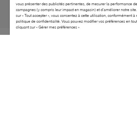
vous présenter des publicités pertinentes, de mesurer la performance d
campagnes (y compris leur impact en magasin) et d’améliorer notre site.
sur « Tout accepter », vous consentez à cette utilisation, conformément à 
politique de confidentialité. Vous pouvez modifier vos préférences en to
cliquant sur « Gérer mes préférences »
Alliant féminité classique et esprit contemporain, la
ballerine Mary Jane de GANNI revisite un modèle
iconique avec des lignes modernes. Dotée d’un bout
carré structuré, d’une bride à boucle sécurisée et d’une
construction en denim, cette paire polyvalente est
pensée pour accompagner le quotidien avec élégance.
CARACTÉRISTIQUES
Silhouette de ballerine à bout carré revisitée avec
une bride Mary Jane moderne
Tige en denim offrant une finition structurée et
élégante
Bride à boucle réglable assurant un maintien
sécurisé