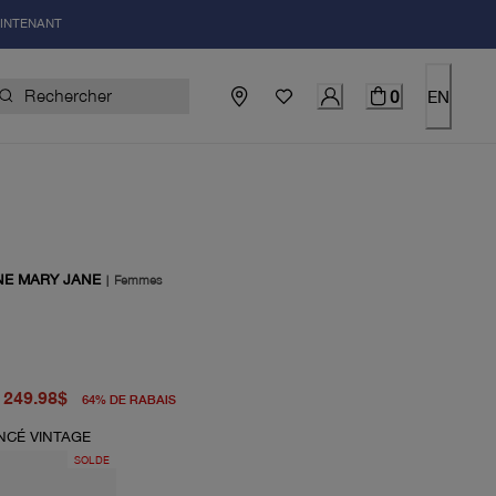
AINTENANT
0
EN
NE MARY JANE
|
Femmes
igine 698.00$
uel 249.98$
249.98$
64
%
DE RABAIS
NCÉ VINTAGE
SOLDE