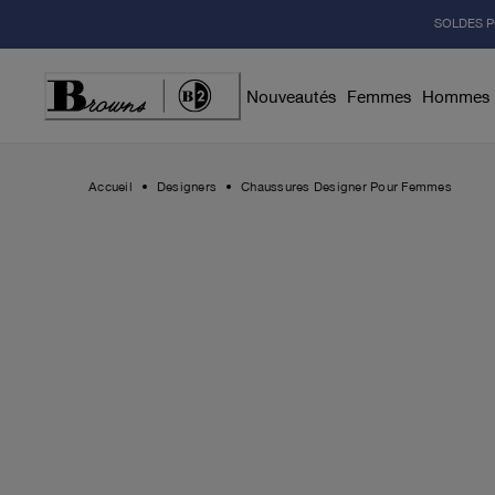
Skip
SOLDES P
to
Content
Nouveautés
Femmes
Hommes
Accueil
Designers
Chaussures Designer Pour Femmes