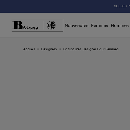
Skip
SOLDES P
to
Content
Nouveautés
Femmes
Hommes
Accueil
Designers
Chaussures Designer Pour Femmes