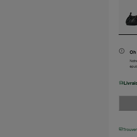
Oh 
Notre
épui
Livra
Trouve