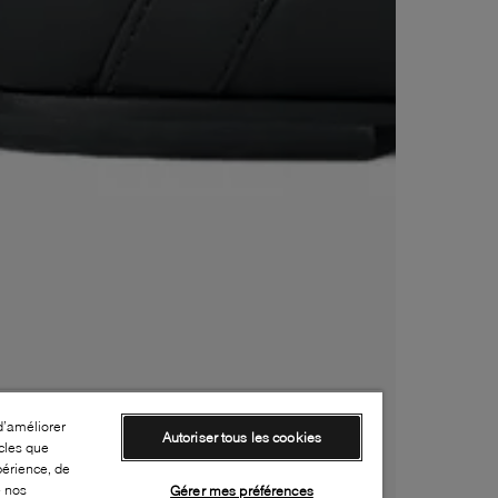
d’améliorer
Autoriser tous les cookies
cles que
périence, de
e nos
Gérer mes préférences