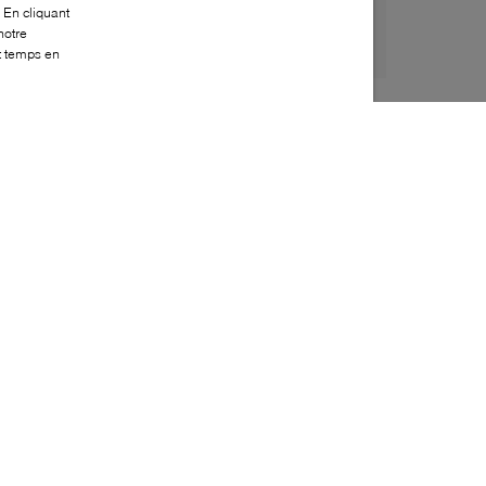
 En cliquant
notre
ut temps en
Style:
GANN-0019-22-0
Dessus
:
Effet cuir
Doublure
:
Effet cuir
Semelle extérieure
:
Synthétique
Semelle intérieure
:
Effet cuir
Hauteur du talon
:
5mm
Hauteur de la plateforme
:
0mm
Fermeture
:
À lacets
Fabriqué en
:
Brésil
Bout
:
Carré