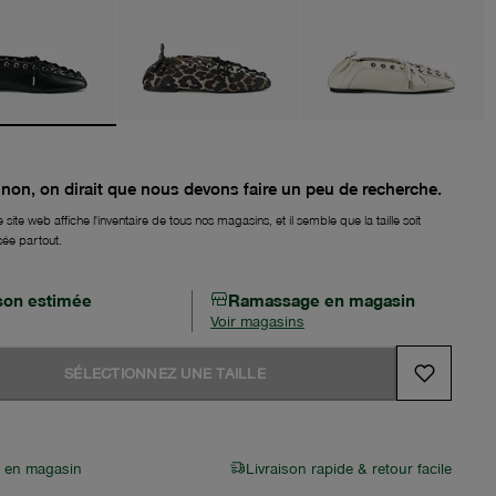
non, on dirait que nous devons faire un peu de recherche.
 site web affiche l'inventaire de tous nos magasins, et il semble que la taille soit
sée partout.
ison estimée
Ramassage en magasin
Voir magasins
SÉLECTIONNEZ UNE TAILLE
r en magasin
Livraison rapide & retour facile