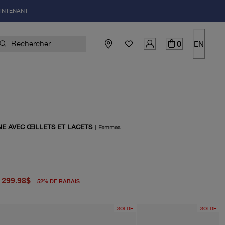
AINTENANT
0
EN
NE AVEC ŒILLETS ET LACETS
|
Femmes
igine 625.00$
uel 299.98$
299.98$
52
%
DE RABAIS
SOLDE
SOLDE