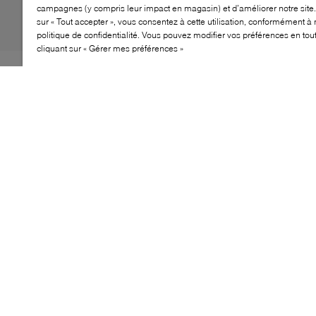
campagnes (y compris leur impact en magasin) et d’améliorer notre site.
sur « Tout accepter », vous consentez à cette utilisation, conformément à 
politique de confidentialité. Vous pouvez modifier vos préférences en to
cliquant sur « Gérer mes préférences »
Avis aux ballerines en herbe: GANNI signe les ballerines
Eyelets Lace-Up. Révélant le goût de la marque
scandinave pour les détails ludiques, cette paire se
distingue par un laçage délicat, allant du décolleté
angulaire jusqu’à la pointe carrée. Pour un ajustement à
la fois confortable et sécurisé, elles sont dotées d’un
contrefort froncé élastiqué au talon, ainsi que d’une
petite languette à l’arrière pour un enfilage rapide —
idéal quand le temps presse.
CARACTÉRISTIQUES
Tige en Oleatex froissé écoresponsable
Inspirée des bottines lacées des années 1920
Fermeture à lacets montante pour maintien stylé