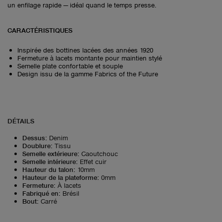
un enfilage rapide — idéal quand le temps presse.
CARACTÉRISTIQUES
Inspirée des bottines lacées des années 1920
Fermeture à lacets montante pour maintien stylé
Semelle plate confortable et souple
Design issu de la gamme Fabrics of the Future
DÉTAILS
Dessus
:
Denim
Doublure
:
Tissu
Semelle extérieure
:
Caoutchouc
Semelle intérieure
:
Effet cuir
Hauteur du talon
:
10mm
Hauteur de la plateforme
:
0mm
Fermeture
:
À lacets
Fabriqué en
:
Brésil
Bout
:
Carré