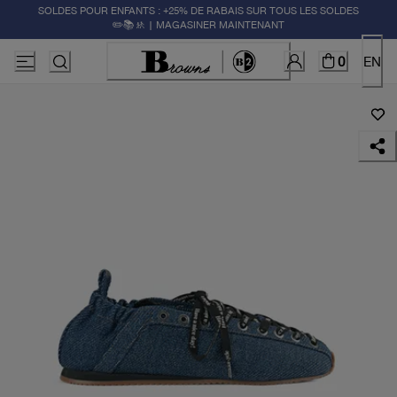
SOLDES POUR ENFANTS : +25% DE RABAIS SUR TOUS LES SOLDES
✏️📚🚸 | MAGASINER MAINTENANT
0
EN