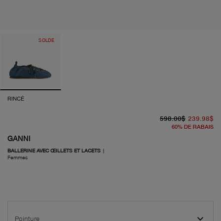
SOLDE
RINCÉ
pr
pr
598.00$
239.98$
60
%
DE RABAIS
GANNI
BALLERINE AVEC ŒILLETS ET LACETS
|
Femmes
Pointure