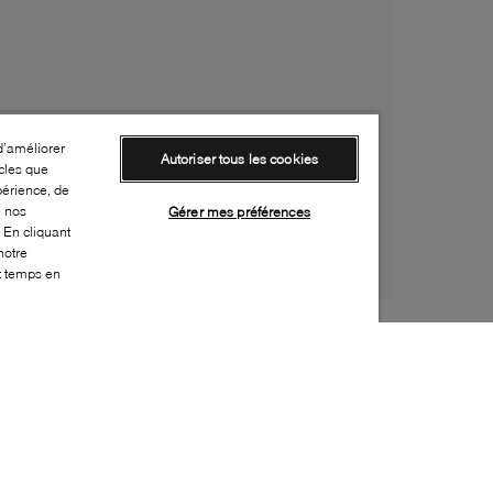
d’améliorer
Autoriser tous les cookies
cles que
périence, de
e nos
Gérer mes préférences
 En cliquant
notre
ut temps en