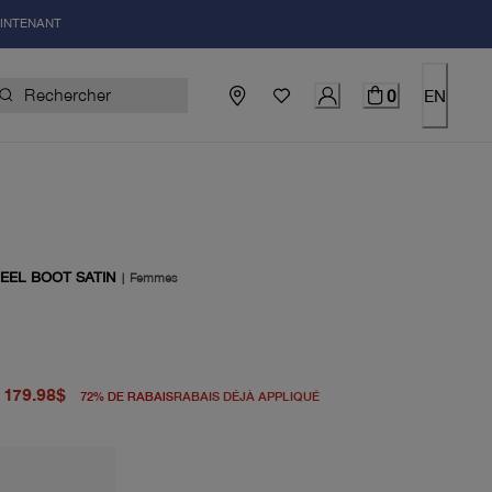
AINTENANT
0
EN
HEEL BOOT SATIN
|
Femmes
igine 645.00$
du prix actuel 179.98$
179.98$
72
%
DE RABAIS
RABAIS DÉJÀ APPLIQUÉ