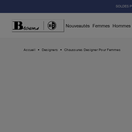
Skip
SOLDES P
to
Content
Nouveautés
Femmes
Hommes
Accueil
Designers
Chaussures Designer Pour Femmes