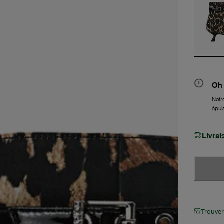
Oh 
Notre
épui
Livra
Trouve