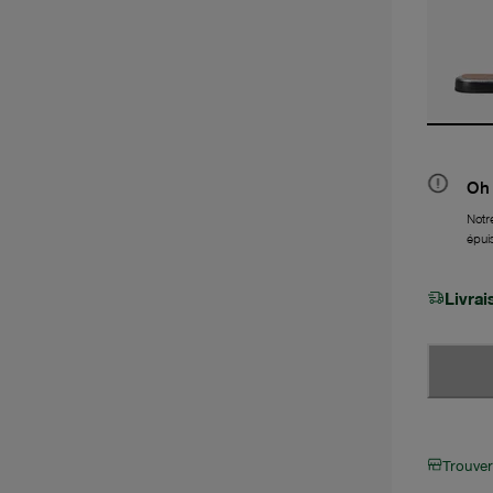
Oh 
Notre
épui
Livra
Trouve