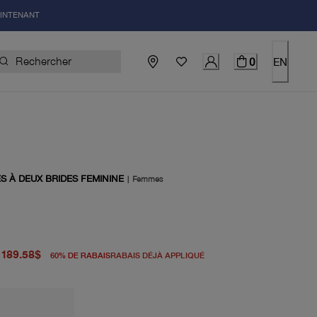
AINTENANT
0
EN
S À DEUX BRIDES FEMININE
|
Femmes
igine 475.00$
du prix actuel 189.58$
189.58$
60
%
DE RABAIS
RABAIS DÉJÀ APPLIQUÉ