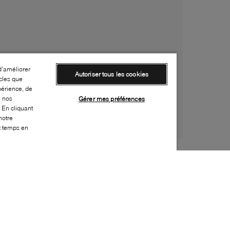
d’améliorer
Autoriser tous les cookies
cles que
périence, de
e nos
Gérer mes préférences
 En cliquant
notre
ut temps en
Style: