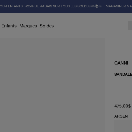
OUR ENFANTS : +25% DE RABAIS SUR TOUS LES SOLDES ✏️📚🚸 | MAGASINER M
Enfants
Marques
Soldes
GANNI
SANDALE
prix d'or
À partir 
475.00$
ARGENT