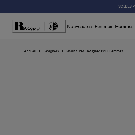
Skip
SOLDES P
to
Content
Nouveautés
Femmes
Hommes
Accueil
Designers
Chaussures Designer Pour Femmes