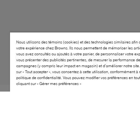
Nous utilisons des témoins (cookies) et des technologies similaires afin 
votre expérience chez Browns. Ils nous permettent de mémoriser les arti
vous avez consultés ou ajoutés à votre panier, de personnaliser votre ex
vous présenter des publicités pertinentes, de mesurer la performance d
campagnes (y compris leur impact en magasin) et d’améliorer notre site.
sur « Tout accepter », vous consentez à cette utilisation, conformément à 
politique de confidentialité. Vous pouvez modifier vos préférences en to
cliquant sur « Gérer mes préférences »
Un style chic et audacieux signé GANNI. Ces sandales
féminines proposent deux sangles larges ornées
d’œillets métalliques et sont dotées de grandes
boucles, d’une construction facile à enfiler et d’un bout
ouvert.