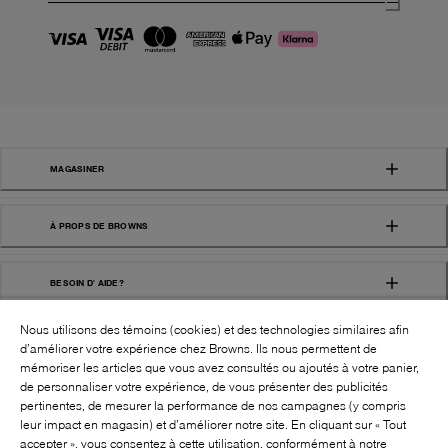
MAGASINER
À PROPS DE BROWNS
BESOIN D' AIDE?
Nous utilisons des témoins (cookies) et des technologies similaires afin
d’améliorer votre expérience chez Browns. Ils nous permettent de
mémoriser les articles que vous avez consultés ou ajoutés à votre panier,
de personnaliser votre expérience, de vous présenter des publicités
pertinentes, de mesurer la performance de nos campagnes (y compris
leur impact en magasin) et d’améliorer notre site. En cliquant sur « Tout
SUIVEZ-NOUS!:
accepter », vous consentez à cette utilisation, conformément à notre