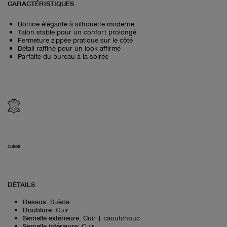
CARACTÉRISTIQUES
Bottine élégante à silhouette moderne
Talon stable pour un confort prolongé
Fermeture zippée pratique sur le côté
Détail raffiné pour un look affirmé
Parfaite du bureau à la soirée
SUÈDE
DÉTAILS
Dessus
:
Suède
Doublure
:
Cuir
Semelle extérieure
:
Cuir | caoutchouc
Semelle intérieure
:
Cuir