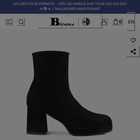
SOLDES POUR ENFANTS : +25% DE RABAIS SUR TOUS LES SOLDES
✏️📚🚸 | MAGASINER MAINTENANT
0
EN