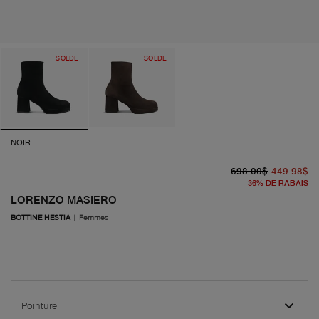
SOLDE
SOLDE
NOIR
pr
pr
698.00$
449.98$
36
%
DE RABAIS
LORENZO MASIERO
BOTTINE HESTIA
|
Femmes
Pointure