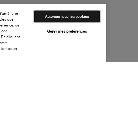
d’améliorer
Autoriser tous les cookies
cles que
périence, de
e nos
Gérer mes préférences
 En cliquant
notre
ut temps en
Style:
MISS-0003-22-0
Dessus
:
Suède, Tissu
Doublure
:
Laine
Semelle extérieure
:
Caoutchouc
Semelle intérieure
:
Laine
Hauteur du talon
:
20mm
Hauteur de la plateforme
:
20mm
Bout
:
Arrondi