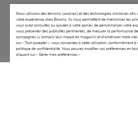
Nous utilisons des témoins (cookies) et des technologies similaires afin 
votre expérience chez Browns. Ils nous permettent de mémoriser les arti
vous avez consultés ou ajoutés à votre panier, de personnaliser votre ex
vous présenter des publicités pertinentes, de mesurer la performance d
campagnes (y compris leur impact en magasin) et d’améliorer notre site.
sur « Tout accepter », vous consentez à cette utilisation, conformément à 
politique de confidentialité. Vous pouvez modifier vos préférences en to
cliquant sur « Gérer mes préférences »
Qui a dit que le confort à la maison ne pouvait pas rimer
avec haute couture? Certainement pas Missoni! Avec
leur allure de chaussons stylés, les bottines Beth
adoptent une silhouette douillette, rehaussée du motif
emblématique en zigzag de la maison italienne au
niveau du revers. Doublées de fausse fourrure chaude
pour garder les orteils bien au chaud par temps frais,
elles sont prêtes à devenir votre nouvelle paire préférée
dans votre sélection de chaussures d’intérieur.