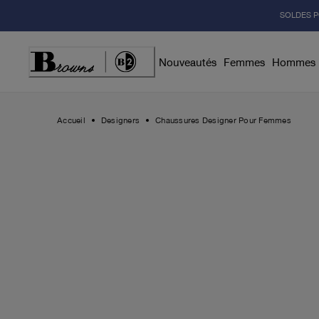
Skip
SOLDES P
to
Content
Nouveautés
Femmes
Hommes
Accueil
Designers
Chaussures Designer Pour Femmes