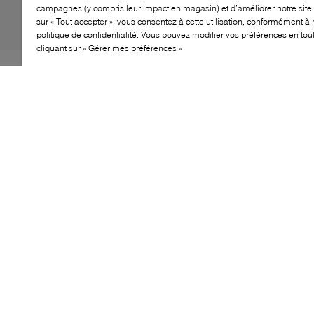
campagnes (y compris leur impact en magasin) et d’améliorer notre site.
sur « Tout accepter », vous consentez à cette utilisation, conformément à 
politique de confidentialité. Vous pouvez modifier vos préférences en to
cliquant sur « Gérer mes préférences »
Les sandales Julia de Missoni incarnent l’héritage
expressif de la marque à travers une silhouette à
plateforme affirmée. Doté d’une bride cheville et d’une
semelle surélevée, ce modèle offre une allure
audacieuse tout en conservant une stabilité
appréciable. Sa plateforme structurée apporte de la
hauteur, faisant de Julia un choix marquant pour les
tenues estivales, les escapades et les looks remarqués
du quotidien.
CARACTÉRISTIQUES
Sandale à plateforme avec bride cheville
Semelle surélevée pour plus de hauteur
Design équilibré et affirmé