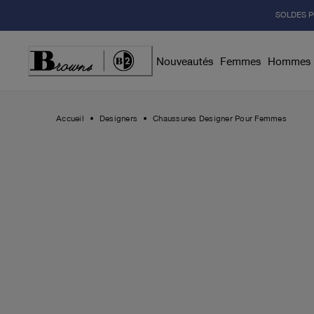
Skip
SOLDES P
to
Content
Nouveautés
Femmes
Hommes
Accueil
Designers
Chaussures Designer Pour Femmes