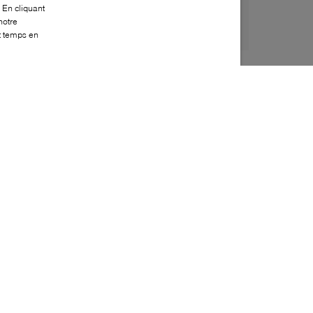
 En cliquant
notre
ut temps en
Style:
MISS-0005-60-1
Dessus
:
Toile
Doublure
:
Cuir
Semelle extérieure
:
Cuir
Semelle intérieure
:
Cuir
Hauteur du talon
:
75mm
Hauteur de la plateforme
:
55mm
Fermeture
:
Boucle
Fabriqué en
:
Italie
Bout
:
Arrondi