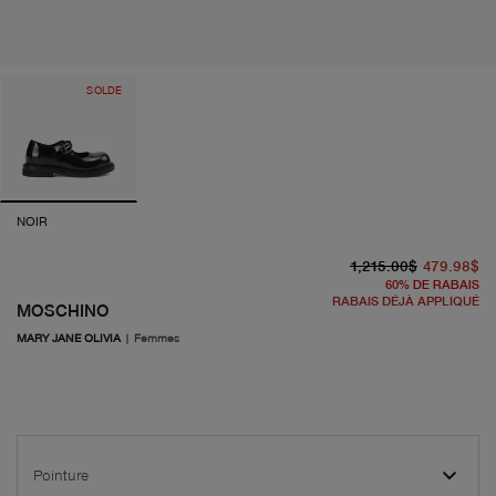
SOLDE
NOIR
pr
pr
1,215.00$
479.98$
60
%
DE RABAIS
RABAIS DÉJÀ APPLIQUÉ
MOSCHINO
MARY JANE OLIVIA
|
Femmes
Pointure