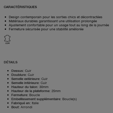
CARACTÉRISTIQUES
Design contemporain pour les sorties chics et décontractées
Matériaux durables garantissant une utilisation prolongée
Ajustement confortable pour un usage tout au long de la journée
Fermeture sécurisée pour une stabilité améliorée
CUIR
DÉTAILS
Dessus
:
Cuir
Doublure
:
Cuir
Semelle extérieure
:
Cuir
Semelle intérieure
:
Cuir
Hauteur du talon
:
30mm
Hauteur de la plateforme
:
25mm
Fermeture
:
Boucle
Embellissement supplémentaire
:
Boucle(s)
Fabriqué en
:
Italie
Bout
:
Arrondi