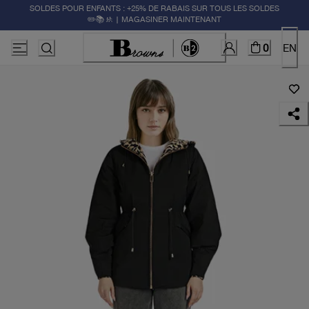
SOLDES POUR ENFANTS : +25% DE RABAIS SUR TOUS LES SOLDES
✏️📚🚸 | MAGASINER MAINTENANT
0
EN