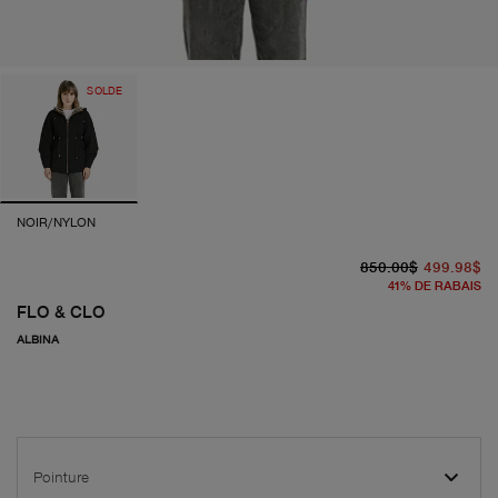
SOLDE
NOIR/NYLON
pr
pr
850.00$
499.98$
41
%
DE RABAIS
FLO & CLO
ALBINA
Pointure