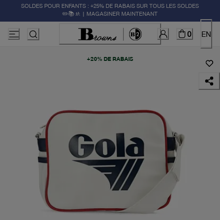
SOLDES POUR ENFANTS : +25% DE RABAIS SUR TOUS LES SOLDES
✏️📚🚸 | MAGASINER MAINTENANT
0
EN
+20% DE RABAIS