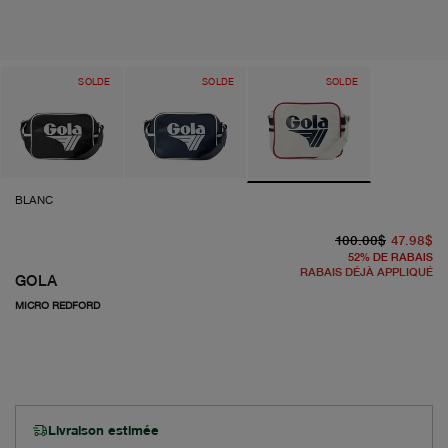
SOLDE
SOLDE
SOLDE
BLANC
pr
pr
100.00$
47.98$
52
%
DE RABAIS
RABAIS DÉJÀ APPLIQUÉ
GOLA
MICRO REDFORD
Livraison estimée