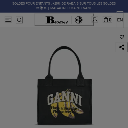
SOLDES POUR ENFANTS : +25% DE RABAIS SUR TOUS LES SOLDES
✏️📚🚸 | MAGASINER MAINTENANT
0
EN