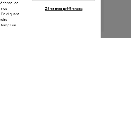
périence, de
e nos
Gérer mes préférences
 En cliquant
notre
ut temps en
Style:
BROW-0617-01-0
Dessus
:
Strass
Profondeur
:
2cm
Hauteur
:
14cm
Largeur
:
23cm