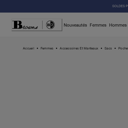
Skip
SOLDES P
to
Content
Nouveautés
Femmes
Hommes
Accueil
Femmes
Accessoires Et Manteaux
Sacs
Pochet