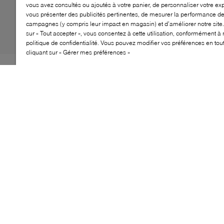
vous avez consultés ou ajoutés à votre panier, de personnaliser votre ex
vous présenter des publicités pertinentes, de mesurer la performance d
campagnes (y compris leur impact en magasin) et d’améliorer notre site.
sur « Tout accepter », vous consentez à cette utilisation, conformément à 
politique de confidentialité. Vous pouvez modifier vos préférences en to
cliquant sur « Gérer mes préférences »
Le Browns Calista Clutch est un accessoire chic qui
élève n'importe quelle tenue. Conçu avec élégance, ce
clutch présente un profil épuré et une finition
sophistiquée. Fabriqué à partir de matériaux de haute
qualité, il assure une durabilité tout en conservant un
look à la mode. Son design compact est parfait pour
contenir les essentiels, le rendant idéal pour les soirées
ou les occasions spéciales. Avec son attrait intemporel,
le Calista Clutch est un incontournable de toute garde-
robe élégante.
CARACTÉRISTIQUES