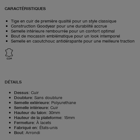
CARACTÉRISTIQUES
Tige en cuir de première qualité pour un style classique
Construction Goodyear pour une durabilité accrue
Semelle intérieure rembourrée pour un confort optimal
Bout de mocassin emblématique pour un look intemporel
Semelle en caoutchouc antidérapante pour une meilleure traction
CUIR
DÉTAILS
Dessus
:
Cuir
Doublure
:
Sans doublure
Semelle extérieure
:
Polyurethane
Semelle intérieure
:
Cuir
Hauteur du talon
:
30mm
Hauteur de la plateforme
:
15mm
Fermeture
:
À lacets
Fabriqué en
:
États-unis
Bout
:
Arrondi