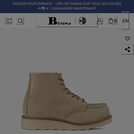
SOLDES POUR ENFANTS : +25% DE RABAIS SUR TOUS LES SOLDES
✏️📚🚸 | MAGASINER MAINTENANT
0
EN