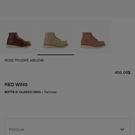
ROSE POUDRÉ ABILENE
pr
400.00$
RED WING
BOTTE 6" CLASSIC MOC
|
Femmes
Pointure