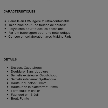
CARACTÉRISTIQUES
Semelle en EVA légère et ultra-confortable
Talon bloc pour une touche de hauteur
Polyvalente pour toutes les occasions
Parfum bubblegum pour une note ludique
Conçue en collaboration avec Maldito Paris
DÉTAILS
Dessus
:
Caoutchouc
Doublure
:
Sans doublure
Semelle extérieure
:
Caoutchouc
Semelle intérieure
:
Synthétique
Hauteur du talon
:
60mm
Hauteur de la plateforme
:
15mm
Fermeture
:
À enfiler
Fabriqué en
:
Brésil
Bout
:
Pointu