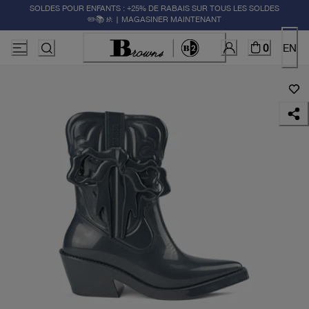
SOLDES POUR ENFANTS : +25% DE RABAIS SUR TOUS LES SOLDES
✏️📚🚸 | MAGASINER MAINTENANT
0
EN