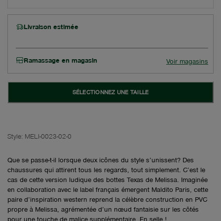
Livraison estimée
Ramassage en magasin
Voir magasins
SÉLECTIONNEZ UNE TAILLE
Style:
MELI-0023-02-0
Que se passe-t-il lorsque deux icônes du style s’unissent? Des
chaussures qui attirent tous les regards, tout simplement. C’est le
cas de cette version ludique des bottes Texas de Melissa. Imaginée
en collaboration avec le label français émergent Maldito Paris, cette
paire d’inspiration western reprend la célèbre construction en PVC
propre à Melissa, agrémentée d’un nœud fantaisie sur les côtés
pour une touche de malice supplémentaire. En selle !