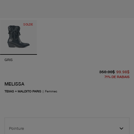
SOLDE
GRIS
pr
pr
350.00$
99.98$
71
%
DE RABAIS
MELISSA
TEXAS + MALDITO PARIS
|
Femmes
Pointure