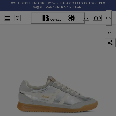
SOLDES POUR ENFANTS : +25% DE RABAIS SUR TOUS LES SOLDES
✏️📚🚸 | MAGASINER MAINTENANT
0
EN