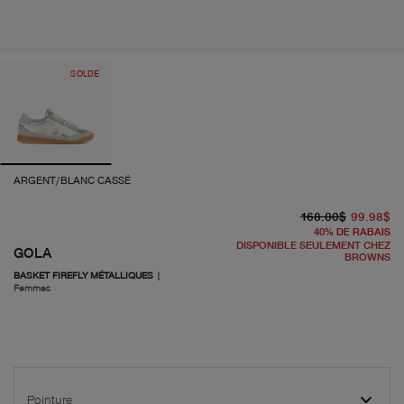
SOLDE
ARGENT/BLANC CASSÉ
pr
pr
168.00$
99.98$
40
%
DE RABAIS
DISPONIBLE SEULEMENT CHEZ
GOLA
BROWNS
BASKET FIREFLY MÉTALLIQUES
|
Femmes
Pointure