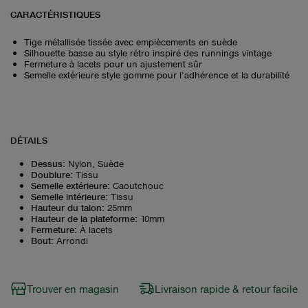
CARACTÉRISTIQUES
Tige métallisée tissée avec empiècements en suède
Silhouette basse au style rétro inspiré des runnings vintage
Fermeture à lacets pour un ajustement sûr
Semelle extérieure style gomme pour l’adhérence et la durabilité
DÉTAILS
Dessus
:
Nylon, Suède
Doublure
:
Tissu
Semelle extérieure
:
Caoutchouc
Semelle intérieure
:
Tissu
Hauteur du talon
:
25mm
Hauteur de la plateforme
:
10mm
Fermeture
:
À lacets
Bout
:
Arrondi
Trouver en magasin
Livraison rapide & retour facile