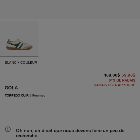
BLANC + COULEUR
pr
À 
168.00$
59.98$
64
%
DE RABAIS
RABAIS DÉJÀ APPLIQUÉ
GOLA
TORPEDO CUIR
|
Femmes
Oh non, on dirait que nous devons faire un peu de
recherche.