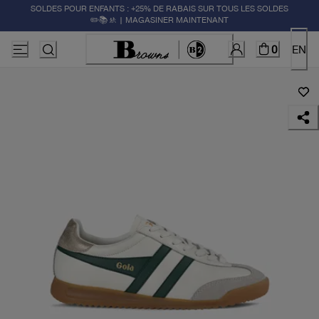
SOLDES POUR ENFANTS : +25% DE RABAIS SUR TOUS LES SOLDES
✏️📚🚸 | MAGASINER MAINTENANT
0
EN