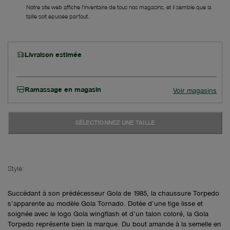
Notre site web affiche l'inventaire de tous nos magasins, et il semble que la
taille soit épuisée partout.
Livraison estimée
Ramassage en magasin
Voir magasins
SÉLECTIONNEZ UNE TAILLE
Style:
Succédant à son prédécesseur Gola de 1985, la chaussure Torpedo
s’apparente au modèle Gola Tornado. Dotée d’une tige lisse et
soignée avec le logo Gola wingflash et d’un talon coloré, la Gola
Torpedo représente bien la marque. Du bout amande à la semelle en