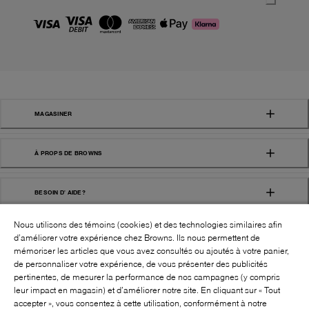
MAGASINER
À PROPS DE BROWNS
BESOIN D' AIDE?
Nous utilisons des témoins (cookies) et des technologies similaires afin
d’améliorer votre expérience chez Browns. Ils nous permettent de
mémoriser les articles que vous avez consultés ou ajoutés à votre panier,
de personnaliser votre expérience, de vous présenter des publicités
pertinentes, de mesurer la performance de nos campagnes (y compris
leur impact en magasin) et d’améliorer notre site. En cliquant sur « Tout
SUIVEZ-NOUS!:
accepter », vous consentez à cette utilisation, conformément à notre