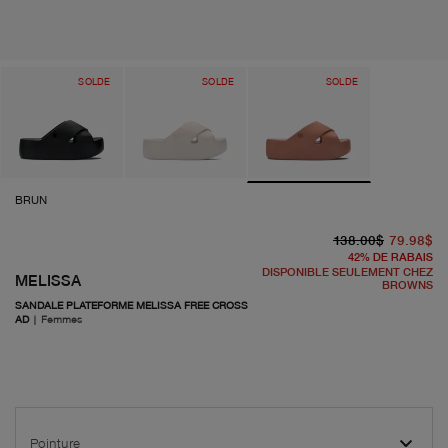
SOLDE
SOLDE
SOLDE
BRUN
pr
pr
138.00$
79.98$
42
%
DE RABAIS
DISPONIBLE SEULEMENT CHEZ
MELISSA
BROWNS
SANDALE PLATEFORME MELISSA FREE CROSS
AD
|
Femmes
Pointure