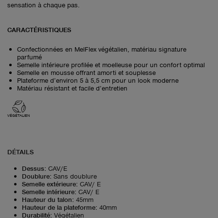
sensation à chaque pas.
CARACTÉRISTIQUES
Confectionnées en MelFlex végétalien, matériau signature
parfumé
Semelle intérieure profilée et moelleuse pour un confort optimal
Semelle en mousse offrant amorti et souplesse
Plateforme d’environ 5 à 5,5 cm pour un look moderne
Matériau résistant et facile d’entretien
VÉGÉTALIEN
DÉTAILS
Dessus
:
CAV/E
Doublure
:
Sans doublure
Semelle extérieure
:
CAV/ E
Semelle intérieure
:
CAV/ E
Hauteur du talon
:
45mm
Hauteur de la plateforme
:
40mm
Durabilité
:
Végétalien