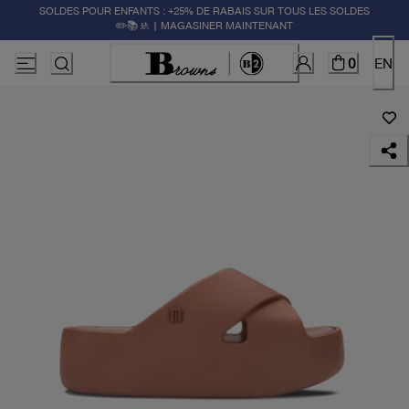
SOLDES POUR ENFANTS : +25% DE RABAIS SUR TOUS LES SOLDES
✏️📚🚸 | MAGASINER MAINTENANT
0
EN