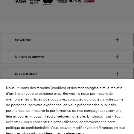
MAGASINER
À PROPS DE BROWNS
BESOIN D' AIDE?
Nous utilisons des témoins (cookies) et des technologies similaires afin
d’améliorer votre expérience chez Browns. Ils nous permettent de
mémoriser les articles que vous avez consultés ou ajoutés à votre panier,
de personnaliser votre expérience, de vous présenter des publicités
pertinentes, de mesurer la performance de nos campagnes (y compris
leur impact en magasin) et d’améliorer notre site. En cliquant sur « Tout
SUIVEZ-NOUS!:
accepter », vous consentez à cette utilisation, conformément à notre
politique de confidentialité. Vous pouvez modifier vos préférences en tout
©
2026
BROWNS SHOES INC. TOUS DROITS
temps en cliquant sur « Gérer mes préférences »