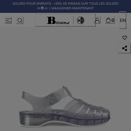
SOLDES POUR ENFANTS : +25% DE RABAIS SUR TOUS LES SOLDES
✏️📚🚸 | MAGASINER MAINTENANT
0
EN