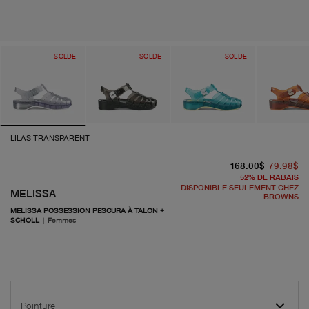
SOLDE
SOLDE
SOLDE
LILAS TRANSPARENT
pr
pr
168.00$
79.98$
52
%
DE RABAIS
DISPONIBLE SEULEMENT CHEZ
MELISSA
BROWNS
MELISSA POSSESSION PESCURA À TALON +
SCHOLL
|
Femmes
Pointure