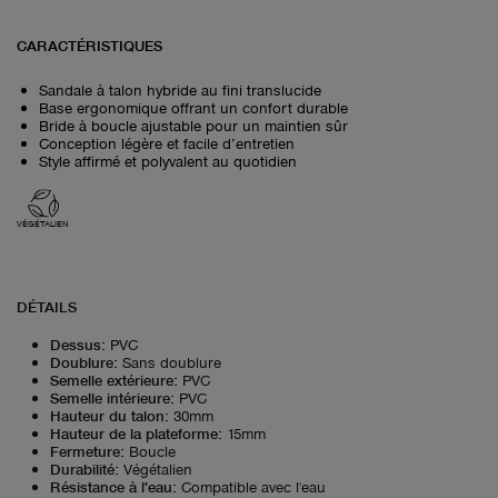
CARACTÉRISTIQUES
Sandale à talon hybride au fini translucide
Base ergonomique offrant un confort durable
Bride à boucle ajustable pour un maintien sûr
Conception légère et facile d’entretien
Style affirmé et polyvalent au quotidien
VÉGÉTALIEN
DÉTAILS
Dessus
:
PVC
Doublure
:
Sans doublure
Semelle extérieure
:
PVC
Semelle intérieure
:
PVC
Hauteur du talon
:
30mm
Hauteur de la plateforme
:
15mm
Fermeture
:
Boucle
Durabilité
:
Végétalien
Résistance à l'eau
:
Compatible avec l'eau