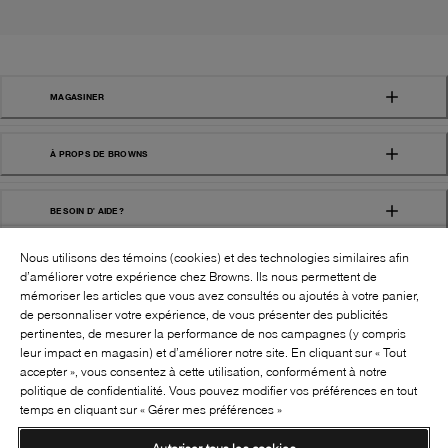
MAGASINER
À PROPS DE BROWNS
BESOIN D' AIDE?
Nous utilisons des témoins (cookies) et des technologies similaires afin
d’améliorer votre expérience chez Browns. Ils nous permettent de
mémoriser les articles que vous avez consultés ou ajoutés à votre panier,
de personnaliser votre expérience, de vous présenter des publicités
pertinentes, de mesurer la performance de nos campagnes (y compris
leur impact en magasin) et d’améliorer notre site. En cliquant sur « Tout
SUIVEZ-NOUS!:
accepter », vous consentez à cette utilisation, conformément à notre
politique de confidentialité. Vous pouvez modifier vos préférences en tout
©
2026
BROWNS SHOES INC. TOUS DROITS
temps en cliquant sur « Gérer mes préférences »
RÉSERVÉS