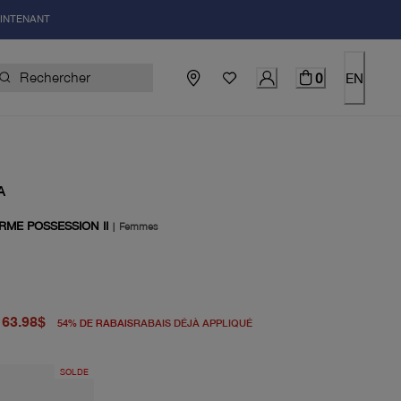
AINTENANT
0
EN
A
RME POSSESSION II
|
Femmes
igine 140.00$
el 63.98$
63.98$
54
%
DE RABAIS
RABAIS DÉJÀ APPLIQUÉ
SOLDE