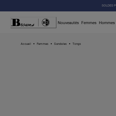
Skip
SOLDES P
to
Content
Nouveautés
Femmes
Hommes
Accueil
Femmes
Sandales
Tongs