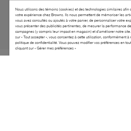
Nous utilisons des témoins (cookies) et des technologies similaires afin 
votre expérience chez Browns. Ils nous permettent de mémoriser les arti
vous avez consultés ou ajoutés à votre panier, de personnaliser votre ex
vous présenter des publicités pertinentes, de mesurer la performance d
campagnes (y compris leur impact en magasin) et d’améliorer notre site.
sur « Tout accepter », vous consentez à cette utilisation, conformément à 
politique de confidentialité. Vous pouvez modifier vos préférences en to
cliquant sur « Gérer mes préférences »
Le règne de longue date de Melissa en tant que leader
de la durabilité prouve que des chaussures ludiques
peuvent aussi être éco-responsables. Ajoutant une
nouvelle paire à sa collection, la marque imagine les
sandales Possession Platform II. Confectionnées à
partir de la célèbre gelée éco-friendly de la marque, leur
profil à maillage est monté sur une semelle à crampons
pour éviter les glissades.
CARACTÉRISTIQUES