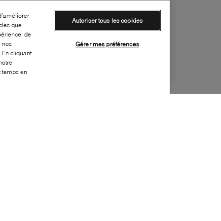
d’améliorer
Autoriser tous les cookies
cles que
périence, de
e nos
Gérer mes préférences
 En cliquant
notre
ut temps en
Style:
MELI-0019-23-0
Dessus
:
Caoutchouc
Doublure
:
Sans doublure
Semelle extérieure
:
CAV/ E
Semelle intérieure
:
CAV/ E
Hauteur du talon
:
55mm
Hauteur de la plateforme
:
40mm
Fermeture
:
Boucle
Durabilité
:
Végétalien