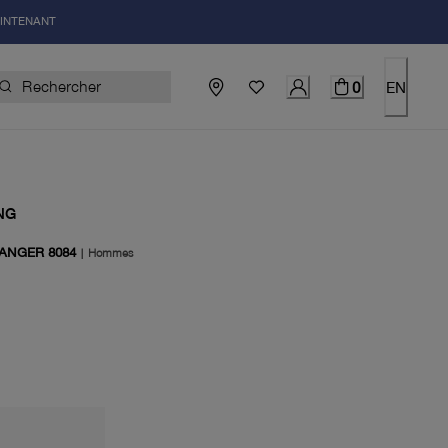
AINTENANT
0
EN
NG
RANGER 8084
|
Hommes
uel 450.00$