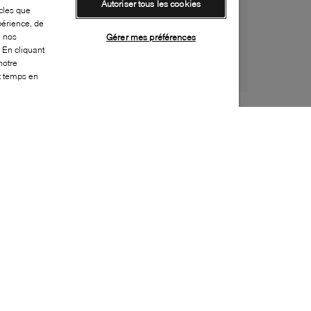
Autoriser tous les cookies
cles que
périence, de
e nos
Gérer mes préférences
 En cliquant
notre
ut temps en
Style:
REDW-0010-01-0
Dessus
:
Cuir
Doublure
:
Cuir
Semelle extérieure
:
Caoutchouc
Semelle intérieure
:
Cuir
Fermeture
:
À lacets
Résistance à l'eau
:
Résistant à l'eau
Caractéristique spéciale semelle extérieure
:
Semelle vibram
Fabriqué en
:
États-unis
Bout
:
Arrondi