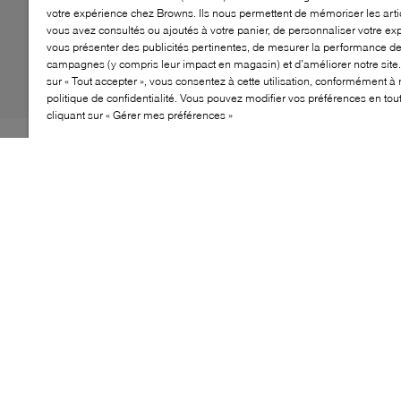
votre expérience chez Browns. Ils nous permettent de mémoriser les arti
vous avez consultés ou ajoutés à votre panier, de personnaliser votre ex
vous présenter des publicités pertinentes, de mesurer la performance d
campagnes (y compris leur impact en magasin) et d’améliorer notre site.
sur « Tout accepter », vous consentez à cette utilisation, conformément à 
politique de confidentialité. Vous pouvez modifier vos préférences en to
cliquant sur « Gérer mes préférences »
La botte Iron Ranger est une icône américaine
appréciée pour son style remarquable et sa
construction durable. Avec son embout, ses crochets
qui facilitent le laçage et sa semelle Vibram®, ce
modèle incontournable et une légende du cuir.
CARACTÉRISTIQUES
Fabriqué en cuir premium tanné à l'huile pour une
durabilité accrue
Design classique de 6 pouces offrant un excellent
soutien de la cheville