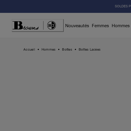
Skip
SOLDES P
to
Content
Nouveautés
Femmes
Hommes
Accueil
Hommes
Bottes
Bottes Lacées