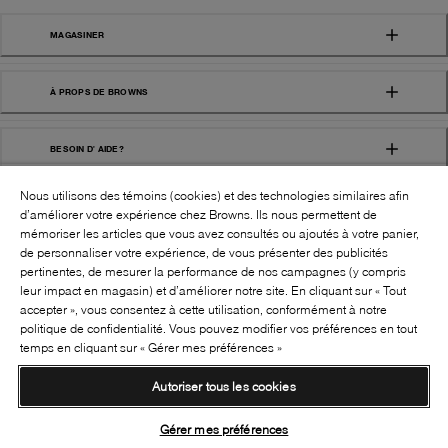
MAGASINER
À PROPS DE BROWNS
BESOIN D' AIDE?
Nous utilisons des témoins (cookies) et des technologies similaires afin
d’améliorer votre expérience chez Browns. Ils nous permettent de
mémoriser les articles que vous avez consultés ou ajoutés à votre panier,
de personnaliser votre expérience, de vous présenter des publicités
pertinentes, de mesurer la performance de nos campagnes (y compris
leur impact en magasin) et d’améliorer notre site. En cliquant sur « Tout
SUIVEZ-NOUS!:
accepter », vous consentez à cette utilisation, conformément à notre
politique de confidentialité. Vous pouvez modifier vos préférences en tout
©
2026
BROWNS SHOES INC. TOUS DROITS
temps en cliquant sur « Gérer mes préférences »
RÉSERVÉS
Autoriser tous les cookies
Conditions générales
Politique de confidentialité
Accessibilité
Transparence de la chaîne d’approvisionnement
Gérer mes préférences