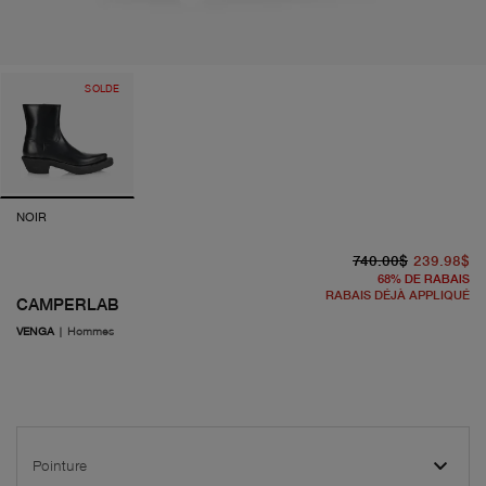
SOLDE
NOIR
pr
pr
740.00$
239.98$
68
%
DE RABAIS
RABAIS DÉJÀ APPLIQUÉ
CAMPERLAB
VENGA
|
Hommes
Pointure