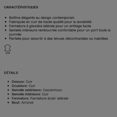
CARACTÉRISTIQUES
Bottine élégante au design contemporain
Fabriquée en cuir de haute qualité pour la durabilité
Fermeture à glissière latérale pour un enfilage facile
Semelle intérieure rembourrée confortable pour un port toute la
journée
Parfaite pour assortir à des tenues décontractées ou habillées
CUIR
DÉTAILS
Dessus
:
Cuir
Doublure
:
Cuir
Semelle extérieure
:
Caoutchouc
Semelle intérieure
:
Cuir
Fermeture
:
Fermeture éclair latérale
Bout
:
Arrondi