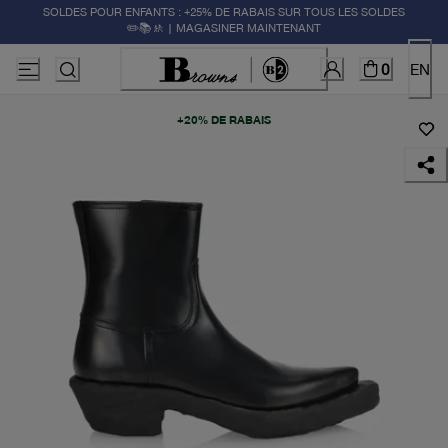
SOLDES POUR ENFANTS : +25% DE RABAIS SUR TOUS LES SOLDES
✏️📚🚸 | MAGASINER MAINTENANT
0
EN
+20% DE RABAIS