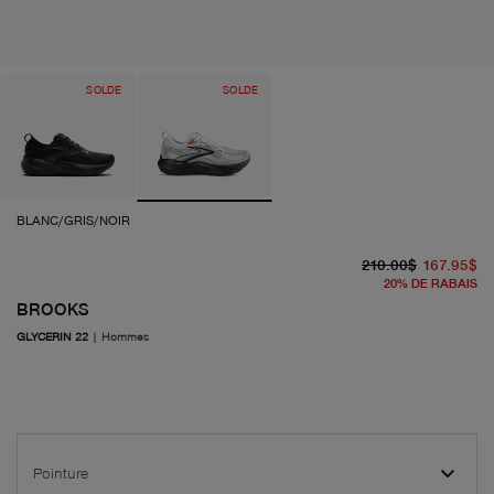
SOLDE
SOLDE
BLANC/GRIS/NOIR
pr
pr
210.00$
167.95$
20
%
DE RABAIS
BROOKS
GLYCERIN 22
|
Hommes
Pointure