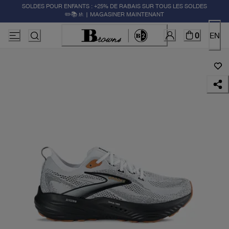
SOLDES POUR ENFANTS : +25% DE RABAIS SUR TOUS LES SOLDES
✏️📚🚸 | MAGASINER MAINTENANT
0
EN