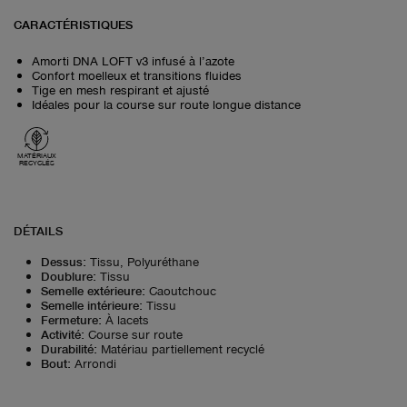
CARACTÉRISTIQUES
Amorti DNA LOFT v3 infusé à l’azote
Confort moelleux et transitions fluides
Tige en mesh respirant et ajusté
Idéales pour la course sur route longue distance
MATÉRIAUX
RECYCLÉS
DÉTAILS
Dessus
:
Tissu, Polyuréthane
Doublure
:
Tissu
Semelle extérieure
:
Caoutchouc
Semelle intérieure
:
Tissu
Fermeture
:
À lacets
Activité
:
Course sur route
Durabilité
:
Matériau partiellement recyclé
Bout
:
Arrondi