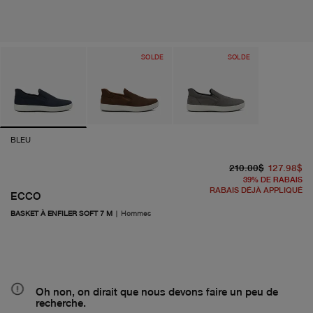
SOLDE
SOLDE
BLEU
pr
pr
210.00$
127.98$
39
%
DE RABAIS
RABAIS DÉJÀ APPLIQUÉ
ECCO
BASKET À ENFILER SOFT 7 M
|
Hommes
Oh non, on dirait que nous devons faire un peu de
recherche.