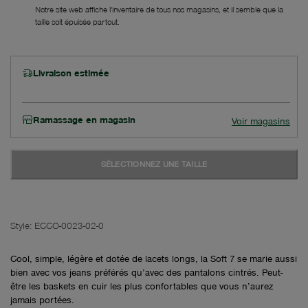
Notre site web affiche l'inventaire de tous nos magasins, et il semble que la
taille soit épuisée partout.
Livraison estimée
Ramassage en magasin
Voir magasins
SÉLECTIONNEZ UNE TAILLE
Style:
ECCO-0023-02-0
Cool, simple, légère et dotée de lacets longs, la Soft 7 se marie aussi
bien avec vos jeans préférés qu’avec des pantalons cintrés. Peut-
être les baskets en cuir les plus confortables que vous n’aurez
jamais portées.