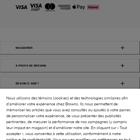
MAGASINER
À PROPS DE BROWNS
BESOIN D' AIDE?
Nous utilisons des témoins (cookies) et des technologies similaires afin
d’améliorer votre expérience chez Browns. Ils nous permettent de
mémoriser les articles que vous avez consultés ou ajoutés à votre panier,
de personnaliser votre expérience, de vous présenter des publicités
pertinentes, de mesurer la performance de nos campagnes (y compris
leur impact en magasin) et d’améliorer notre site. En cliquant sur « Tout
SUIVEZ-NOUS!:
accepter », vous consentez à cette utilisation, conformément à notre
politique de confidentialité. Vous pouvez modifier vos préférences en tout