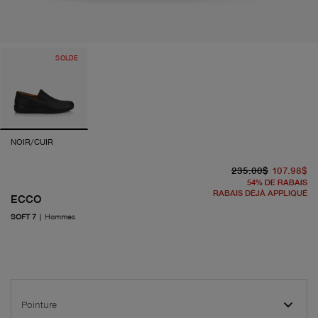
SOLDE
NOIR/CUIR
pr
pr
235.00$
107.98$
54
%
DE RABAIS
RABAIS DÉJÀ APPLIQUÉ
ECCO
SOFT 7
|
Hommes
Pointure