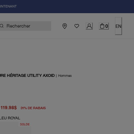
AINTENANT
0
EN
RE HÉRITAGE UTILITY AXOID
|
Hommes
igine 175.00$
el 119.98$
119.98$
31
%
DE RABAIS
LEU ROYAL
SOLDE