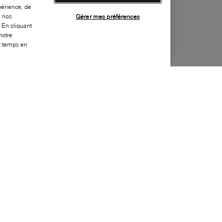
périence, de
e nos
Gérer mes préférences
 En cliquant
notre
ut temps en
Style:
UGGX-0122-22-0
Dessus
:
Suède, Synthétique, Tissu
Doublure
:
Tissu
Semelle extérieure
:
Caoutchouc
Semelle intérieure
:
Tissu
Fermeture
:
Bascule
Durabilité
:
Matériau partiellement recyclé
Bout
:
Arrondi