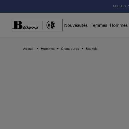
Skip
SOLDES P
to
Content
Nouveautés
Femmes
Hommes
Accueil
Hommes
Chaussures
Baskets