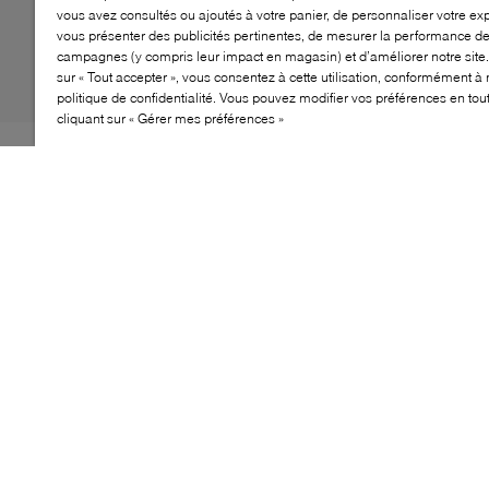
vous avez consultés ou ajoutés à votre panier, de personnaliser votre ex
vous présenter des publicités pertinentes, de mesurer la performance d
campagnes (y compris leur impact en magasin) et d’améliorer notre site.
sur « Tout accepter », vous consentez à cette utilisation, conformément à 
politique de confidentialité. Vous pouvez modifier vos préférences en to
cliquant sur « Gérer mes préférences »
Les Heritage Utility Axoid de UGG revisitent le style
utilitaire avec une silhouette affirmée pensée pour le
quotidien. Conçues pour une polyvalence optimale,
elles se distinguent par des panneaux respirants et une
semelle robuste favorisant la stabilité en milieu urbain
comme en déplacement. Un amorti léger améliore le
confort, tandis que les pods de traction assurent une
adhérence fiable du jour à la fin de semaine.
CARACTÉRISTIQUES
Silhouette utilitaire à profil bas
Panneaux respirants pour un confort accru