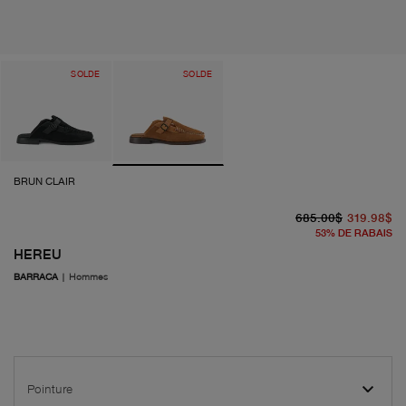
SOLDE
SOLDE
BRUN CLAIR
pr
pr
685.00$
319.98$
53
%
DE RABAIS
HEREU
BARRACA
|
Hommes
Pointure