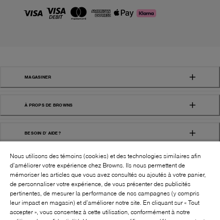
MAGASINER
À PROPS DE BROWNS
BESOIN D' AIDE?
Nous utilisons des témoins (cookies) et des technologies similaires afin
d’améliorer votre expérience chez Browns. Ils nous permettent de
mémoriser les articles que vous avez consultés ou ajoutés à votre panier,
de personnaliser votre expérience, de vous présenter des publicités
pertinentes, de mesurer la performance de nos campagnes (y compris
leur impact en magasin) et d’améliorer notre site. En cliquant sur « Tout
SUIVEZ-NOUS!:
accepter », vous consentez à cette utilisation, conformément à notre