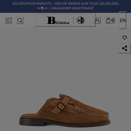
SOLDES POUR ENFANTS : +25% DE RABAIS SUR TOUS LES SOLDES
✏️📚🚸 | MAGASINER MAINTENANT
0
EN