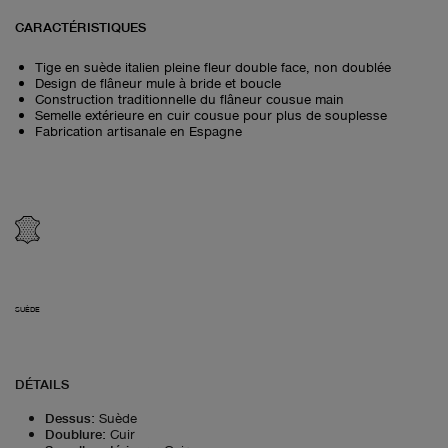
CARACTÉRISTIQUES
Tige en suède italien pleine fleur double face, non doublée
Design de flâneur mule à bride et boucle
Construction traditionnelle du flâneur cousue main
Semelle extérieure en cuir cousue pour plus de souplesse
Fabrication artisanale en Espagne
SUÈDE
DÉTAILS
Dessus
:
Suède
Doublure
:
Cuir