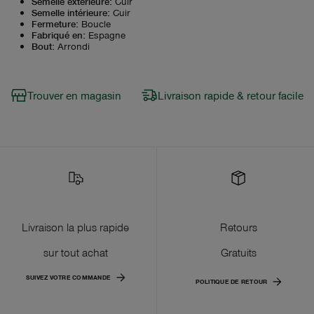
Semelle extérieure
:
Cuir
Semelle intérieure
:
Cuir
Fermeture
:
Boucle
Fabriqué en
:
Espagne
Bout
:
Arrondi
Trouver en magasin
Livraison rapide & retour facile
Livraison la plus rapide
Retours
sur tout achat
Gratuits
SUIVEZ VOTRE COMMANDE
POLITIQUE DE RETOUR