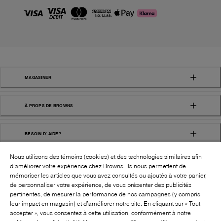
MAGASINER
À PROPS DE BROWNS
BESOIN D' AIDE?
Nous utilisons des témoins (cookies) et des technologies similaires afin
d’améliorer votre expérience chez Browns. Ils nous permettent de
mémoriser les articles que vous avez consultés ou ajoutés à votre panier,
de personnaliser votre expérience, de vous présenter des publicités
pertinentes, de mesurer la performance de nos campagnes (y compris
leur impact en magasin) et d’améliorer notre site. En cliquant sur « Tout
SUIVEZ-NOUS!:
accepter », vous consentez à cette utilisation, conformément à notre