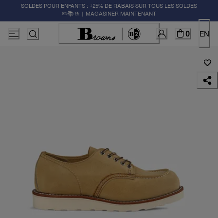
SOLDES POUR ENFANTS : +25% DE RABAIS SUR TOUS LES SOLDES
✏️📚🚸 | MAGASINER MAINTENANT
0
EN