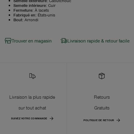
Semelle extérieure
:
Caoutchouc
Semelle intérieure
:
Cuir
Fermeture
:
À lacets
Fabriqué en
:
États-unis
Bout
:
Arrondi
Trouver en magasin
Livraison rapide & retour facile
Livraison la plus rapide
Retours
sur tout achat
Gratuits
SUIVEZ VOTRE COMMANDE
POLITIQUE DE RETOUR