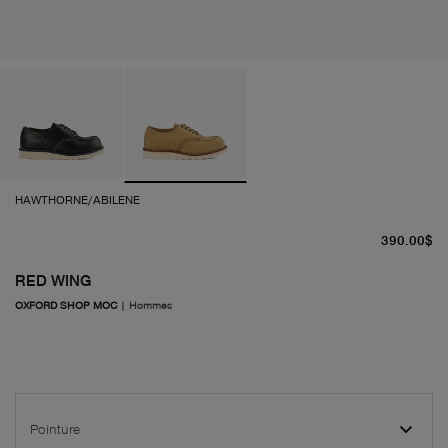
HAWTHORNE/ABILENE
pr
390.00$
RED WING
OXFORD SHOP MOC
|
Hommes
Pointure