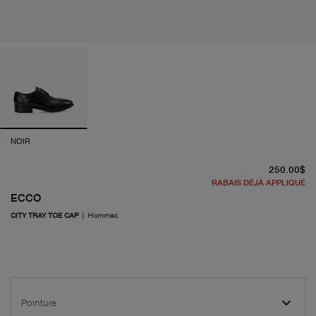
NOIR
pr
250.00$
RABAIS DÉJÀ APPLIQUÉ
ECCO
CITY TRAY TOE CAP
|
Hommes
Pointure