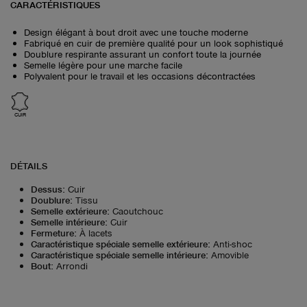
CARACTÉRISTIQUES
Design élégant à bout droit avec une touche moderne
Fabriqué en cuir de première qualité pour un look sophistiqué
Doublure respirante assurant un confort toute la journée
Semelle légère pour une marche facile
Polyvalent pour le travail et les occasions décontractées
CUIR
DÉTAILS
Dessus
:
Cuir
Doublure
:
Tissu
Semelle extérieure
:
Caoutchouc
Semelle intérieure
:
Cuir
Fermeture
:
À lacets
Caractéristique spéciale semelle extérieure
:
Anti-shoc
Caractéristique spéciale semelle intérieure
:
Amovible
Bout
:
Arrondi