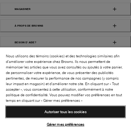
MAGASINER
À PROPS DE BROWNS
BESOIN D' AIDE?
Nous utilisons des témoins (cookies) et des technologies similaires afin
d’améliorer votre expérience chez Browns. Ils nous permettent de
mémoriser les articles que vous avez consultés ou ajoutés à votre panier,
de personnaliser votre expérience, de vous présenter des publicités
pertinentes, de mesurer la performance de nos campagnes (y compris
leur impact en magasin) et d’améliorer notre site. En cliquant sur « Tout
SUIVEZ-NOUS!:
accepter », vous consentez à cette utilisation, conformément à notre
politique de confidentialité. Vous pouvez modifier vos préférences en tout
©
2026
BROWNS SHOES INC. TOUS DROITS
temps en cliquant sur « Gérer mes préférences »
RÉSERVÉS
Autoriser tous les cookies
Conditions générales
Politique de confidentialité
Accessibilité
Transparence de la chaîne d’approvisionnement
Gérer mes préférences