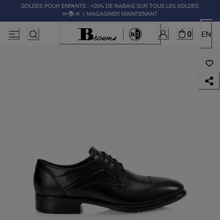
SOLDES POUR ENFANTS : +25% DE RABAIS SUR TOUS LES SOLDES
✏️📚🚸 | MAGASINER MAINTENANT
0
EN