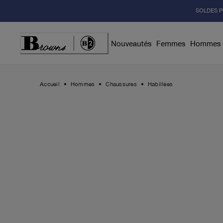
Skip
SOLDES P
to
Content
Nouveautés
Femmes
Hommes
Accueil
Hommes
Chaussures
Habillées