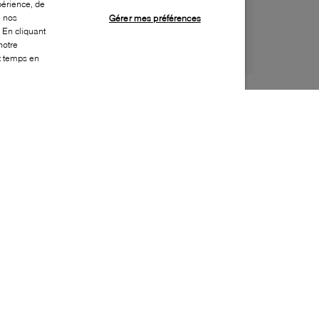
périence, de
e nos
Gérer mes préférences
 En cliquant
notre
ut temps en
Style:
ECCO-0013-01-0
Dessus
:
Cuir
Doublure
:
Cuir
Semelle extérieure
:
Caoutchouc
Semelle intérieure
:
Cuir
Fermeture
:
À lacets
Bout
:
Bout rapporté