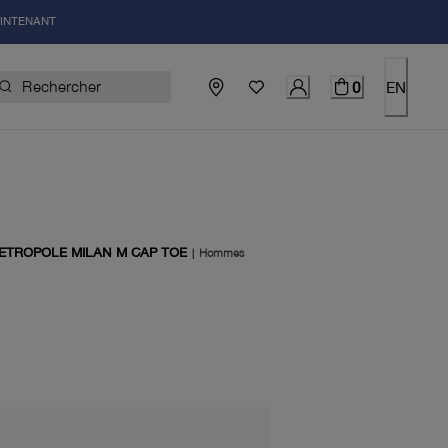
AINTENANT
0
EN
ETROPOLE MILAN M CAP TOE
|
Hommes
uel 250.00$