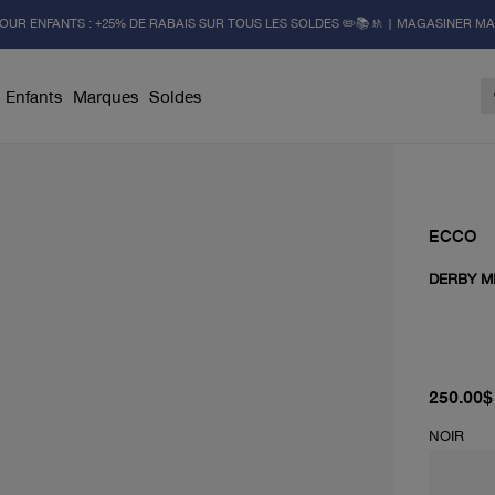
OUR ENFANTS : +25% DE RABAIS SUR TOUS LES SOLDES ✏️📚🚸 | MAGASINER M
Enfants
Marques
Soldes
ECCO
DERBY M
prix act
250.00$
NOIR