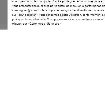
vous avez consultés ou ajoutés à votre panier, de personnaliser votre ex
vous présenter des publicités pertinentes, de mesurer la performance d
campagnes (y compris leur impact en magasin) et d’améliorer notre site.
sur « Tout accepter », vous consentez à cette utilisation, conformément à 
politique de confidentialité. Vous pouvez modifier vos préférences en to
cliquant sur « Gérer mes préférences »
Adoptez l’élégance au quotidien avec le modèle ECCO
Metropole Milan M Toe Tie. Confectionné en cuir ECCO
haut de gamme, ce derby à bout droit allie style
classique et confort moderne. Son laçage assure un
ajustement parfait, tandis que la semelle intérieure à
double ajustement avec technologie ECFS favorise la
respirabilité. Sa semelle légère offre stabilité et aisance
à chaque pas.
CARACTÉRISTIQUES
Cuir ECCO haut de gamme
Bout droit avec laçage élégant