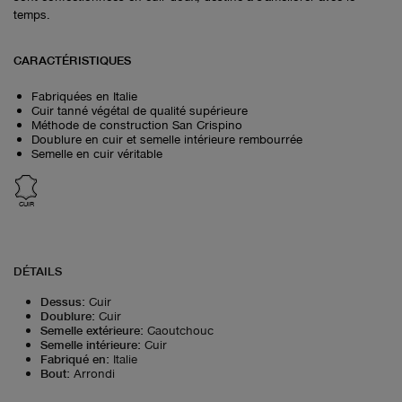
temps.
CARACTÉRISTIQUES
Fabriquées en Italie
Cuir tanné végétal de qualité supérieure
Méthode de construction San Crispino
Doublure en cuir et semelle intérieure rembourrée
Semelle en cuir véritable
CUIR
DÉTAILS
Dessus
:
Cuir
Doublure
:
Cuir
Semelle extérieure
:
Caoutchouc
Semelle intérieure
:
Cuir
Fabriqué en
:
Italie
Bout
:
Arrondi