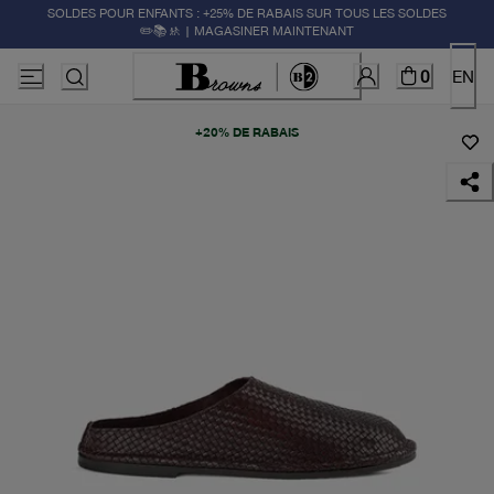
SOLDES POUR ENFANTS : +25% DE RABAIS SUR TOUS LES SOLDES
✏️📚🚸 | MAGASINER MAINTENANT
0
EN
+20% DE RABAIS