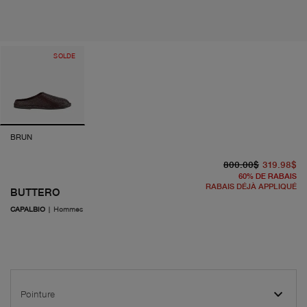
SOLDE
BRUN
pr
pr
800.00$
319.98$
60
%
DE RABAIS
RABAIS DÉJÀ APPLIQUÉ
BUTTERO
CAPALBIO
|
Hommes
Pointure