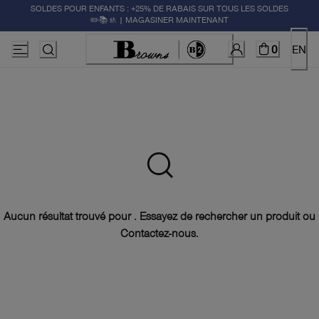
SOLDES POUR ENFANTS : +25% DE RABAIS SUR TOUS LES SOLDES
✏️📚🚸 | MAGASINER MAINTENANT
0
EN
Aucun résultat trouvé pour . Essayez de rechercher un produit ou
Contactez-nous
.