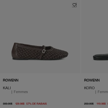
ROWENN
ROWENN
KALI
KORO
|
Femmes
|
Femm
prix d'origine 300.00$
À partir du prix actuel 129.98$
prix d'
300.00$
129.98$
57
%
DE RABAIS
250.00$
119.98$