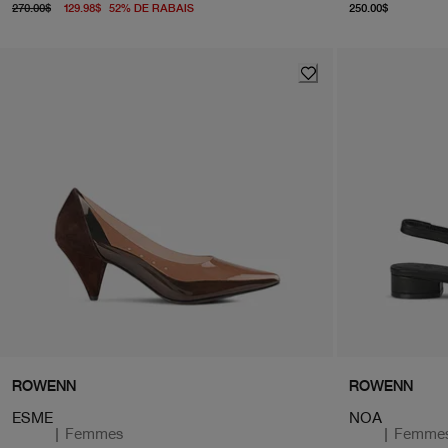
prix d'origine 270.00$
À partir du prix actuel 129.98$
À partir
270.00$
129.98$
52
%
DE RABAIS
250.00$
ROWENN
ROWENN
ESME
NOA
|
Femmes
|
Femme