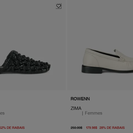
ROWENN
ZIMA
es
|
Femmes
origine 250.00$
À partir du prix actuel 119.98$
prix d'origine 250.00$
À pa
52
%
DE RABAIS
250.00$
179.98$
28
%
DE RABAIS