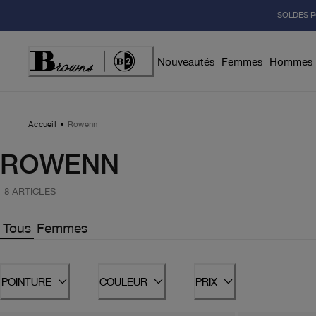
Skip
SOLDES P
to
Content
Nouveautés
Femmes
Hommes
Accueil
Rowenn
ROWENN
8 ARTICLES
Tous
Femmes
POINTURE
COULEUR
PRIX