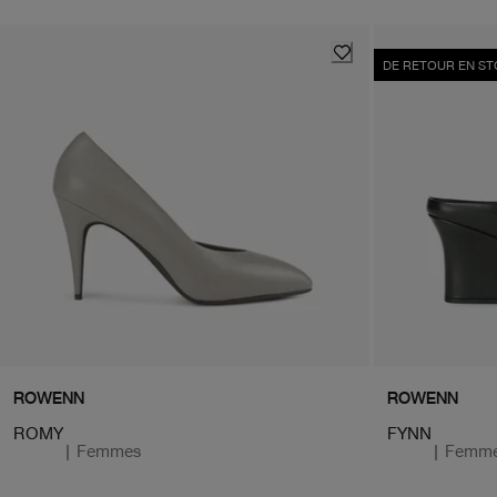
DE RETOUR EN S
ROWENN
ROWENN
ROMY
FYNN
|
Femmes
|
Femm