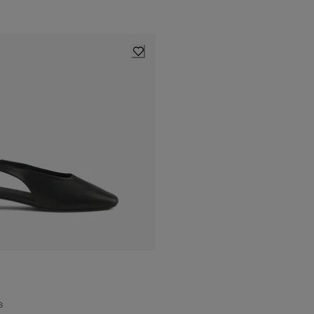
 du prix actuel 250.00$
s