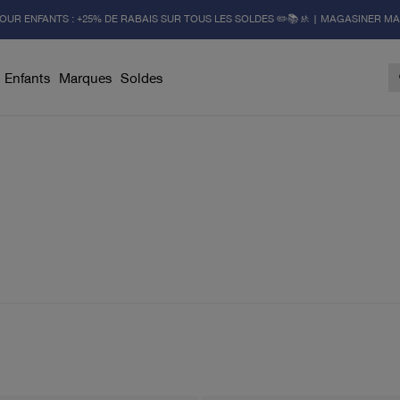
OUR ENFANTS : +25% DE RABAIS SUR TOUS LES SOLDES ✏️📚🚸 | MAGASINER M
Enfants
Marques
Soldes