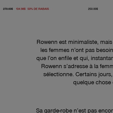
prix d'origine 270.00$
À partir du prix actuel 134.98$
À partir
270.00$
134.98$
50
%
DE RABAIS
250.00$
Rowenn est minimaliste, mais 
les femmes n’ont pas besoin 
que l’on enfile et qui, instan
Rowenn s’adresse à la femme q
sélectionne. Certains jours,
quelque chose d
Sa garde-robe n’est pas enco