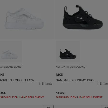
LANC/BLANC-BLANC
NOIR/ANTHRACITE/BLANC
IKE
NIKE
BASKETS FORCE 1 LOW EASY ON
SANDALES SUNRAY PROTECT 4
|
Enfants
|
Enfan
À partir du prix actuel 65.00$
À partir du prix actuel 48.
5.00$
48.00$
ISPONIBLE EN LIGNE SEULEMENT
DISPONIBLE EN LIGNE SEULEMENT