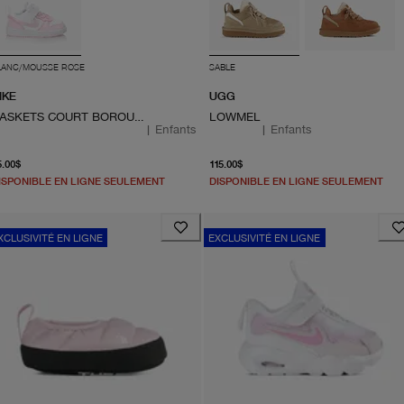
LANC/MOUSSE ROSE
SABLE
IKE
UGG
BASKETS COURT BOROUGH LOW RECRAFT
LOWMEL
|
Enfants
|
Enfants
À partir du prix actuel 55.00$
À partir du prix actuel 11
5.00$
115.00$
ISPONIBLE EN LIGNE SEULEMENT
DISPONIBLE EN LIGNE SEULEMENT
XCLUSIVITÉ EN LIGNE
EXCLUSIVITÉ EN LIGNE