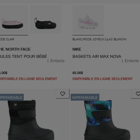
OSE CLAIR
BLANC/ROSE JOYEUX/LILAS BLANCHI
HE NORTH FACE
NIKE
ULES TENT POUR BÉBÉ
BASKETS AIR MAX NOVA
|
Enfants
|
Enfants
À partir du prix actuel 55.00$
À partir du prix actuel 65.
5.00$
65.00$
ISPONIBLE EN LIGNE SEULEMENT
DISPONIBLE EN LIGNE SEULEMENT
MPERMÉABLE
IMPERMÉABLE