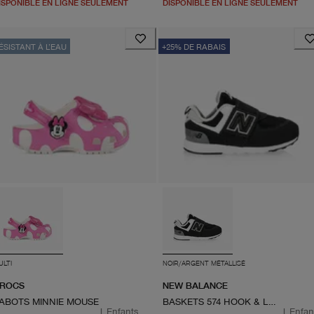
ISPONIBLE EN LIGNE SEULEMENT
DISPONIBLE EN LIGNE SEULEMENT
ÉSISTANT À L’EAU
+25% DE RABAIS
ULTI
NOIR/ARGENT MÉTALLISÉ
ROCS
NEW BALANCE
ABOTS MINNIE MOUSE
BASKETS 574 HOOK & LOOP
|
Enfants
|
Enfan