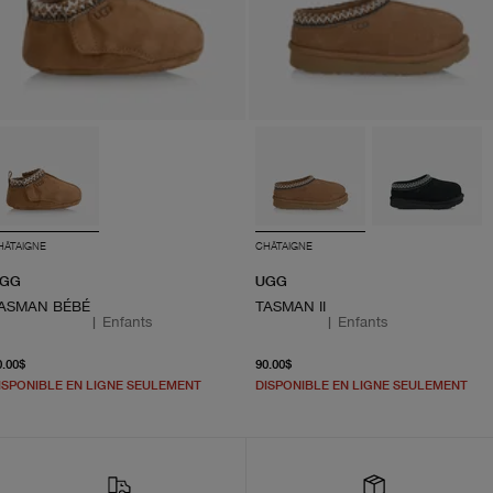
HÂTAIGNE
CHÂTAIGNE
GG
UGG
ASMAN BÉBÉ
TASMAN II
|
Enfants
|
Enfants
À partir du prix actuel 70.00$
À partir du prix actuel 90.
0.00$
90.00$
ISPONIBLE EN LIGNE SEULEMENT
DISPONIBLE EN LIGNE SEULEMENT