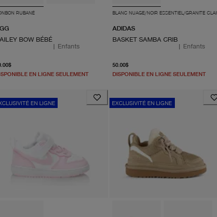
ONBON RUBANÉ
BLANC NUAGE/NOIR ESSENTIEL/GRANITE CLAI
GG
ADIDAS
AILEY BOW BÉBÉ
BASKET SAMBA CRIB
|
Enfants
|
Enfants
À partir du prix actuel 70.00$
À partir du prix actuel 50.
0.00$
50.00$
ISPONIBLE EN LIGNE SEULEMENT
DISPONIBLE EN LIGNE SEULEMENT
XCLUSIVITÉ EN LIGNE
EXCLUSIVITÉ EN LIGNE