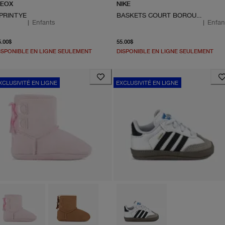
EOX
NIKE
PRINTYE
BASKETS COURT BOROUGH LOW RECRAFT
|
Enfants
|
Enfan
À partir du prix actuel 65.00$
À partir du prix actuel 55.
5.00$
55.00$
ISPONIBLE EN LIGNE SEULEMENT
DISPONIBLE EN LIGNE SEULEMENT
XCLUSIVITÉ EN LIGNE
EXCLUSIVITÉ EN LIGNE