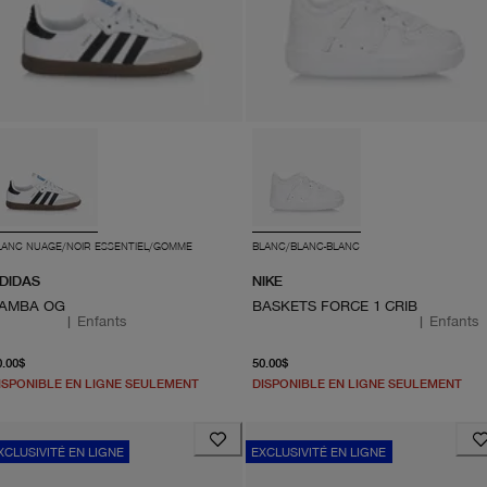
LANC NUAGE/NOIR ESSENTIEL/GOMME
BLANC/BLANC-BLANC
DIDAS
NIKE
AMBA OG
BASKETS FORCE 1 CRIB
|
Enfants
|
Enfants
À partir du prix actuel 70.00$
À partir du prix actuel 50.
0.00$
50.00$
ISPONIBLE EN LIGNE SEULEMENT
DISPONIBLE EN LIGNE SEULEMENT
XCLUSIVITÉ EN LIGNE
EXCLUSIVITÉ EN LIGNE