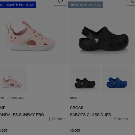
XCLUSIVITÉ EN LIGNE
RÉSISTANT À L’EAU
OSE ÉCHO/BLANC
NOIR
IKE
CROCS
SANDALES SUNRAY PROTECT 4
SABOTS CLASSIQUES
|
Enfants
|
Enfants
À partir du prix actuel 48.00$
À partir du prix actuel 40.
8.00$
40.00$