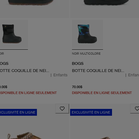
OIR
NOIR MULTICOLORE
OGS
BOGS
BOTTE COQUILLE DE NEIGE BÉBÉ
BOTTE COQUILLE DE NEIGE BÉBÉ AURORES BORÉALES
|
Enfants
|
Enfan
À partir du prix actuel 70.00$
À partir du prix actuel 70.
0.00$
70.00$
ISPONIBLE EN LIGNE SEULEMENT
DISPONIBLE EN LIGNE SEULEMENT
XCLUSIVITÉ EN LIGNE
EXCLUSIVITÉ EN LIGNE