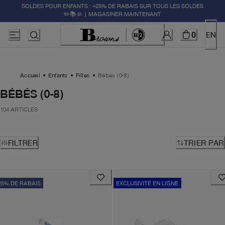
SOLDES POUR ENFANTS : +25% DE RABAIS SUR TOUS LES SOLDES
✏️📚🚸 | MAGASINER MAINTENANT
0
EN
Accueil
Enfants
Filles
Bébés (0-8)
BÉBÉS (0-8)
104 ARTICLES
FILTRER
TRIER PAR
25% DE RABAIS
EXCLUSIVITÉ EN LIGNE