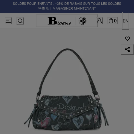
SOLDES POUR ENFANTS : +25% DE RABAIS SUR TOUS LES SOLDES
✏️📚🚸 | MAGASINER MAINTENANT
0
EN