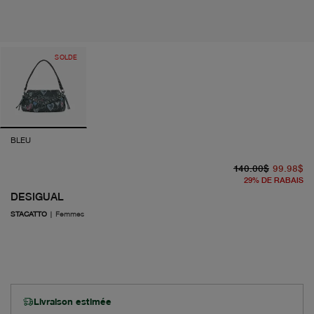
SOLDE
BLEU
pr
pr
140.00$
99.98$
29
%
DE RABAIS
DESIGUAL
STACATTO
|
Femmes
Livraison estimée