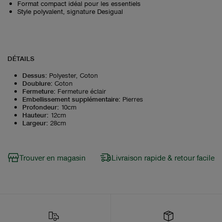
Format compact idéal pour les essentiels
Style polyvalent, signature Desigual
DÉTAILS
Dessus
:
Polyester, Coton
Doublure
:
Coton
Fermeture
:
Fermeture éclair
Embellissement supplémentaire
:
Pierres
Profondeur
:
10cm
Hauteur
:
12cm
Largeur
:
28cm
Trouver en magasin
Livraison rapide & retour facile