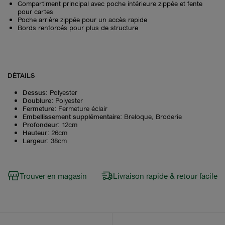
Compartiment principal avec poche intérieure zippée et fente
pour cartes
Poche arrière zippée pour un accès rapide
Bords renforcés pour plus de structure
DÉTAILS
Dessus
:
Polyester
Doublure
:
Polyester
Fermeture
:
Fermeture éclair
Embellissement supplémentaire
:
Breloque, Broderie
Profondeur
:
12cm
Hauteur
:
26cm
Largeur
:
38cm
Trouver en magasin
Livraison rapide & retour facile