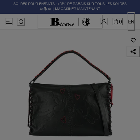
SOLDES POUR ENFANTS : +25% DE RABAIS SUR TOUS LES SOLDES
✏️📚🚸 | MAGASINER MAINTENANT
0
EN