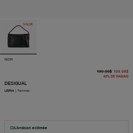
SOLDE
NOIR
pr
pr
190.00$
109.98$
42
%
DE RABAIS
DESIGUAL
LEIRIA
|
Femmes
Livraison estimée