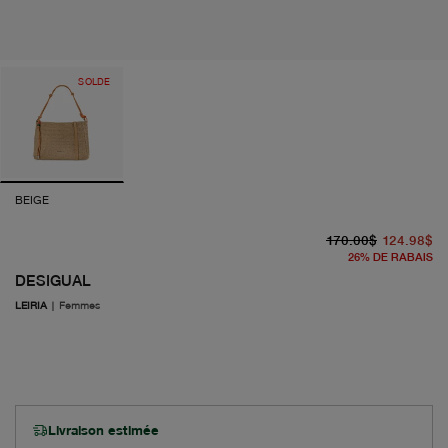
SOLDE
BEIGE
pr
pr
170.00$
124.98$
26
%
DE RABAIS
DESIGUAL
LEIRIA
|
Femmes
Livraison estimée