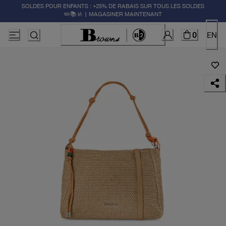
SOLDES POUR ENFANTS : +25% DE RABAIS SUR TOUS LES SOLDES
✏️📚🚸 | MAGASINER MAINTENANT
0
EN