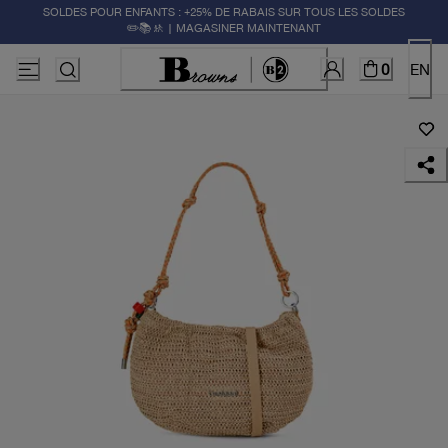
SOLDES POUR ENFANTS : +25% DE RABAIS SUR TOUS LES SOLDES
✏️📚🚸 | MAGASINER MAINTENANT
0
EN