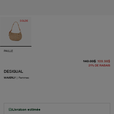
SOLDE
PAILLE
pr
pr
140.00$
109.98$
21
%
DE RABAIS
DESIGUAL
WAVERLY
|
Femmes
Livraison estimée