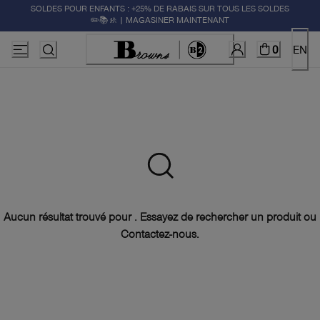
SOLDES POUR ENFANTS : +25% DE RABAIS SUR TOUS LES SOLDES
✏️📚🚸 | MAGASINER MAINTENANT
0
EN
Aucun résultat trouvé pour . Essayez de rechercher un produit ou
Contactez-nous
.