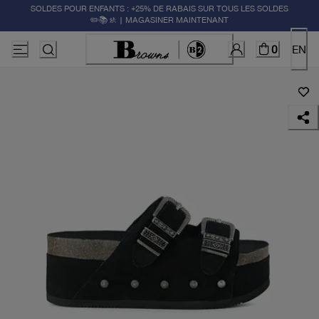
SOLDES POUR ENFANTS : +25% DE RABAIS SUR TOUS LES SOLDES
✏️📚🚸 | MAGASINER MAINTENANT
0
EN