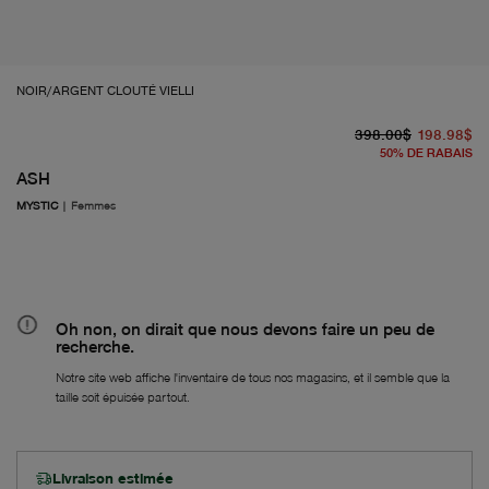
NOIR/ARGENT CLOUTÉ VIELLI
pr
À 
398.00$
198.98$
50
%
DE RABAIS
ASH
MYSTIC
|
Femmes
Oh non, on dirait que nous devons faire un peu de
recherche.
Notre site web affiche l'inventaire de tous nos magasins, et il semble que la
taille soit épuisée partout.
Livraison estimée