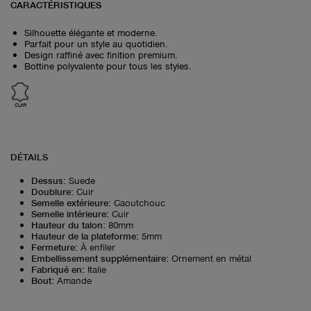
CARACTÉRISTIQUES
Silhouette élégante et moderne.
Parfait pour un style au quotidien.
Design raffiné avec finition premium.
Bottine polyvalente pour tous les styles.
CUIR
DÉTAILS
Dessus
:
Suede
Doublure
:
Cuir
Semelle extérieure
:
Caoutchouc
Semelle intérieure
:
Cuir
Hauteur du talon
:
80mm
Hauteur de la plateforme
:
5mm
Fermeture
:
À enfiler
Embellissement supplémentaire
:
Ornement en métal
Fabriqué en
:
Italie
Bout
:
Amande