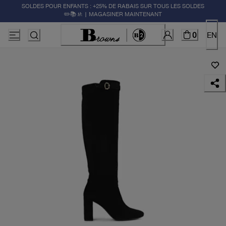
SOLDES POUR ENFANTS : +25% DE RABAIS SUR TOUS LES SOLDES
✏️📚🚸 | MAGASINER MAINTENANT
0
EN