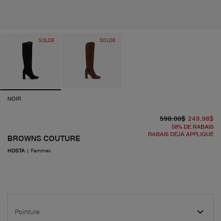
SOLDE
SOLDE
NOIR
pr
pr
598.00$
249.98$
58
%
DE RABAIS
RABAIS DÉJÀ APPLIQUÉ
BROWNS COUTURE
HOSTA
|
Femmes
Pointure