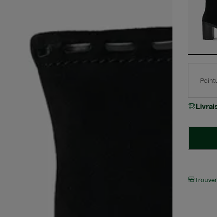
Point
Livra
Trouve