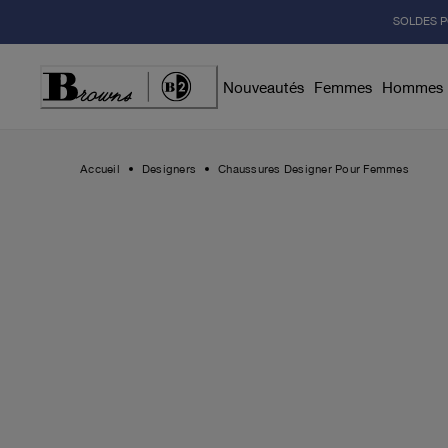
Skip
SOLDES P
to
Content
Nouveautés
Femmes
Hommes
Accueil
Designers
Chaussures Designer Pour Femmes