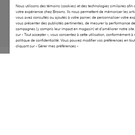
Nous utilisons des témoins (cookies) et des technologies similaires afin 
votre expérience chez Browns. Ils nous permettent de mémoriser les arti
vous avez consultés ou ajoutés à votre panier, de personnaliser votre ex
vous présenter des publicités pertinentes, de mesurer la performance d
campagnes (y compris leur impact en magasin) et d’améliorer notre site.
sur « Tout accepter », vous consentez à cette utilisation, conformément à 
politique de confidentialité. Vous pouvez modifier vos préférences en to
cliquant sur « Gérer mes préférences »
Les détails audacieux marquent les esprits, mais
parfois, les finitions les plus subtiles peuvent être tout
aussi captivantes. La preuve avec les bottines Lilly de
Browns Couture. Confectionnée en suède souple, cette
paire à talon et à hauteur cheville se distingue par ses
surpiqûres contrastantes en cuir lustré le long du revers
et des coutures. Dotée d’une semelle crantée pour une
démarche assurée, elle se ferme proprement par une
glissière pour un enfilage facile.