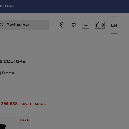
AINTENANT
0
EN
S COUTURE
|
Femmes
igine 598.00$
uel 299.98$
299.98$
50
%
DE RABAIS
SOLDE