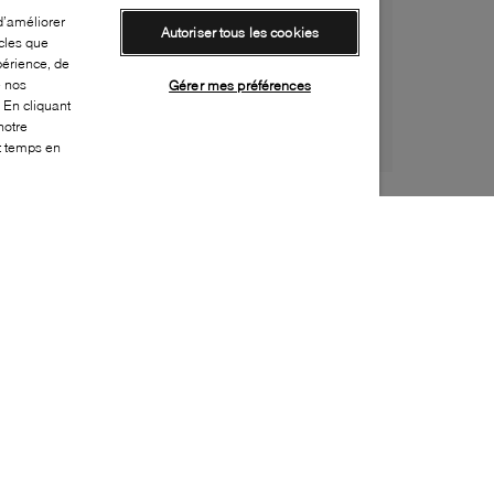
d’améliorer
Autoriser tous les cookies
cles que
périence, de
e nos
Gérer mes préférences
 En cliquant
notre
ut temps en
Style:
BCOU-0159-01-0
Dessus
:
Suède
Doublure
:
Cuir
Semelle extérieure
:
Caoutchouc
Semelle intérieure
:
Cuir
Hauteur du talon
:
90mm
Hauteur de la plateforme
:
30mm
Fermeture
:
Fermeture éclair latérale
Embellissement supplémentaire
:
Coutures