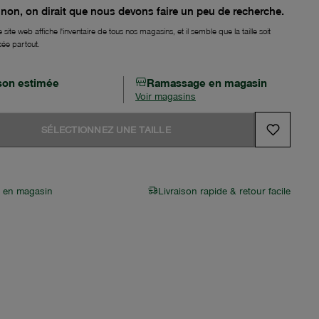
non, on dirait que nous devons faire un peu de recherche.
 site web affiche l'inventaire de tous nos magasins, et il semble que la taille soit
sée partout.
ison estimée
Ramassage en magasin
Voir magasins
SÉLECTIONNEZ UNE TAILLE
r en magasin
Livraison rapide & retour facile