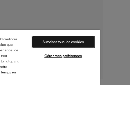
d’améliorer
Autoriser tous les cookies
cles que
périence, de
e nos
Gérer mes préférences
 En cliquant
notre
ut temps en