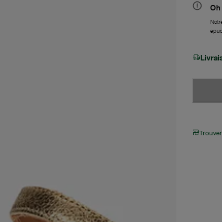
Oh 
Notre
épui
Livra
Trouve