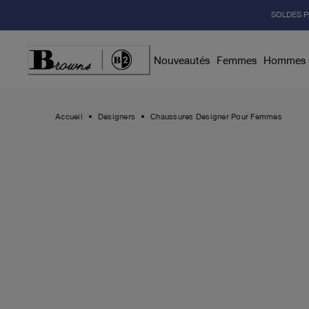
Skip
SOLDES P
to
Content
Nouveautés
Femmes
Hommes
Accueil
Designers
Chaussures Designer Pour Femmes